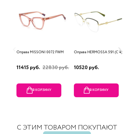
Оправа MISSONI 0072 FWM
Оправа HERMOSSA 591 (C 4)
О
0
11415 руб.
22830 руб.
10520 руб.
4
В КОРЗИНУ
В КОРЗИНУ
С ЭТИМ ТОВАРОМ ПОКУПАЮТ