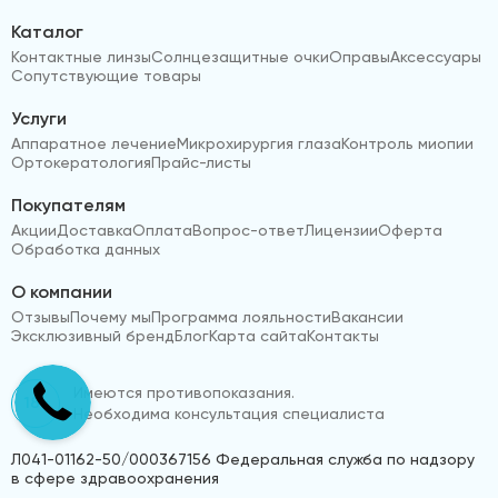
Каталог
Контактные линзы
Солнцезащитные очки
Оправы
Аксессуары
Сопутствующие товары
Услуги
Аппаратное лечение
Микрохирургия глаза
Контроль миопии
Ортокератология
Прайс-листы
Покупателям
Акции
Доставка
Оплата
Вопрос-ответ
Лицензии
Оферта
Обработка данных
О компании
Отзывы
Почему мы
Программа лояльности
Вакансии
Эксклюзивный бренд
Блог
Карта сайта
Контакты
Имеются противопоказания.
18+
Необходима консультация специалиста
Л041-01162-50/000367156 Федеральная служба по надзору
в сфере здравоохранения