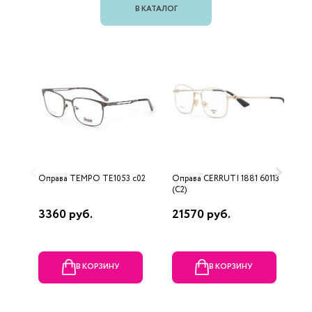
В КАТАЛОГ
Оправа TEMPO TE1053 c02
Оправа CERRUTI 1881 60113
О
(C2)
A
3360 руб.
21570 руб.
1
В КОРЗИНУ
В КОРЗИНУ