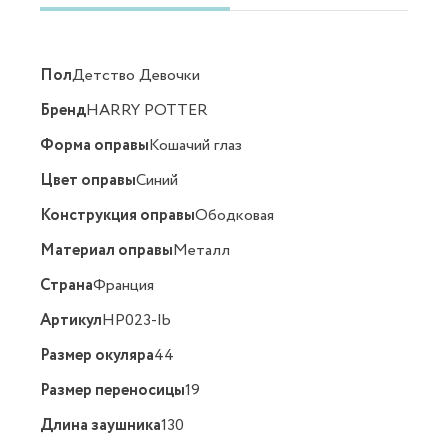
Пол
Детство Девочки
Бренд
HARRY POTTER
Форма оправы
Кошачий глаз
Цвет оправы
Синий
Конструкция оправы
Ободковая
Материал оправы
Металл
Страна
Франция
Артикул
HP023-Ib
Размер окуляра
44
Размер переносицы
19
Длина заушника
130