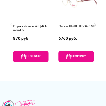
Оправа Valencia AKЦИЯ М
Оправа BARBIE BBV 076 GLD
О
42541 c2
5
870 руб.
6760 руб.
2
В КОРЗИНУ
В КОРЗИНУ