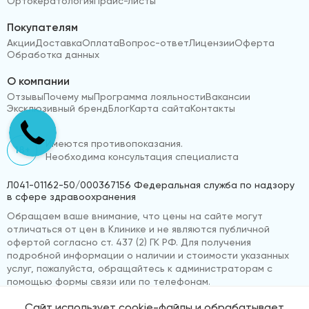
Ортокератология
Прайс-листы
Покупателям
Акции
Доставка
Оплата
Вопрос-ответ
Лицензии
Оферта
Обработка данных
О компании
Отзывы
Почему мы
Программа лояльности
Вакансии
Эксклюзивный бренд
Блог
Карта сайта
Контакты
Имеются противопоказания.
18+
Необходима консультация специалиста
Л041-01162-50/000367156 Федеральная служба по надзору
в сфере здравоохранения
Обращаем ваше внимание, что цены на сайте могут
отличаться от цен в Клинике и не являются публичной
офертой согласно ст. 437 (2) ГК РФ. Для получения
подробной информации о наличии и стоимости указанных
услуг, пожалуйста, обращайтесь к администраторам с
помощью формы связи или по телефонам.
Сайт использует cookie-файлы и обрабатывает