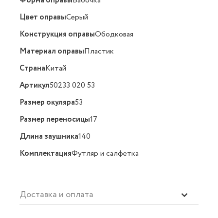
Форма оправы
Бабочка
Цвет оправы
Серый
Конструкция оправы
Ободковая
Материал оправы
Пластик
Страна
Китай
Артикул
50233 020 53
Размер окуляра
53
Размер переносицы
17
Длина заушника
140
Комплектация
Футляр и салфетка
Доставка и оплата