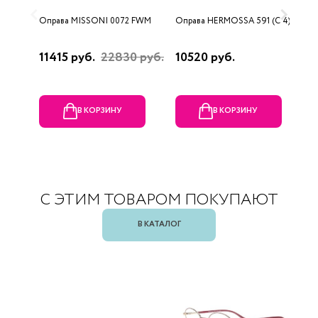
Оправа MISSONI 0072 FWM
Оправа HERMOSSA 591 (C 4)
О
0
11415 руб.
22830 руб.
10520 руб.
4
В КОРЗИНУ
В КОРЗИНУ
С ЭТИМ ТОВАРОМ ПОКУПАЮТ
В КАТАЛОГ