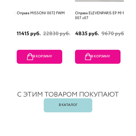
Оправа MISSONI 0072 FWM
Оправа ELEVENPARIS EP MM
О
007 c07
11415 руб.
22830 руб.
4835 руб.
9670 руб.
1
р
В КОРЗИНУ
В КОРЗИНУ
С ЭТИМ ТОВАРОМ ПОКУПАЮТ
В КАТАЛОГ