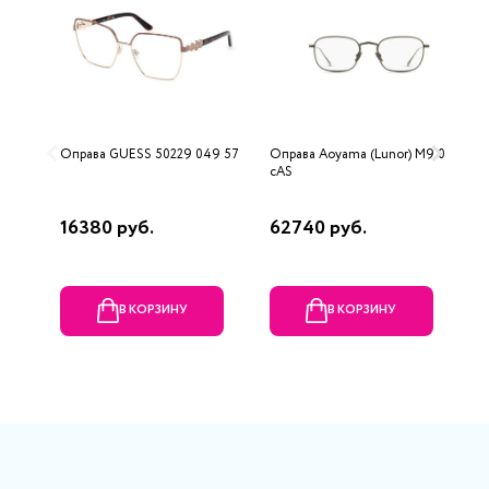
Оправа GUESS 50229 049 57
Оправа Aoyama (Lunor) M9 04
О
сAS
S
2
16380 руб.
62740 руб.
3
В КОРЗИНУ
В КОРЗИНУ