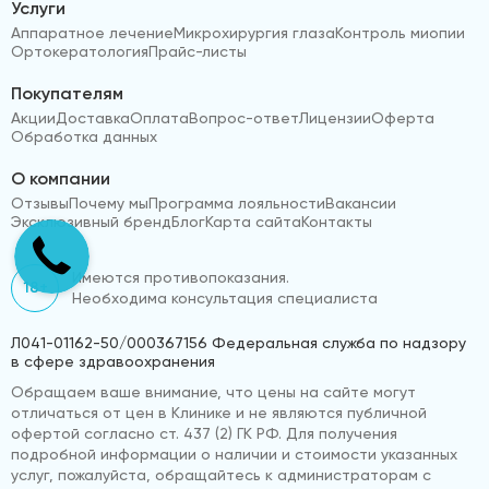
Услуги
Аппаратное лечение
Микрохирургия глаза
Контроль миопии
Ортокератология
Прайс-листы
Покупателям
Акции
Доставка
Оплата
Вопрос-ответ
Лицензии
Оферта
Обработка данных
О компании
Отзывы
Почему мы
Программа лояльности
Вакансии
Эксклюзивный бренд
Блог
Карта сайта
Контакты
Имеются противопоказания.
18+
Необходима консультация специалиста
Л041-01162-50/000367156 Федеральная служба по надзору
в сфере здравоохранения
Обращаем ваше внимание, что цены на сайте могут
отличаться от цен в Клинике и не являются публичной
офертой согласно ст. 437 (2) ГК РФ. Для получения
подробной информации о наличии и стоимости указанных
услуг, пожалуйста, обращайтесь к администраторам с