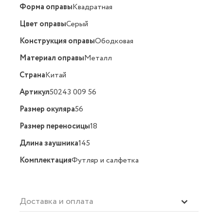
Форма оправы
Квадратная
Цвет оправы
Серый
Конструкция оправы
Ободковая
Материал оправы
Металл
Страна
Китай
Артикул
50243 009 56
Размер окуляра
56
Размер переносицы
18
Длина заушника
145
Комплектация
Футляр и салфетка
Доставка и оплата