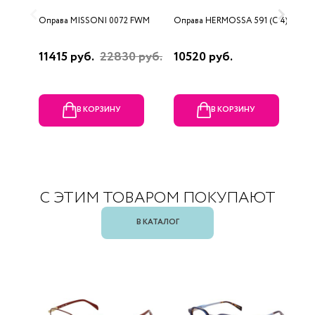
Оправа MISSONI 0072 FWM
Оправа HERMOSSA 591 (C 4)
О
0
11415 руб.
22830 руб.
10520 руб.
4
В КОРЗИНУ
В КОРЗИНУ
С ЭТИМ ТОВАРОМ ПОКУПАЮТ
В КАТАЛОГ