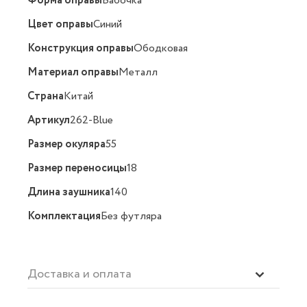
Форма оправы
Бабочка
Цвет оправы
Синий
Конструкция оправы
Ободковая
Материал оправы
Металл
Страна
Китай
Артикул
262-Blue
Размер окуляра
55
Размер переносицы
18
Длина заушника
140
Комплектация
Без футляра
Доставка и оплата