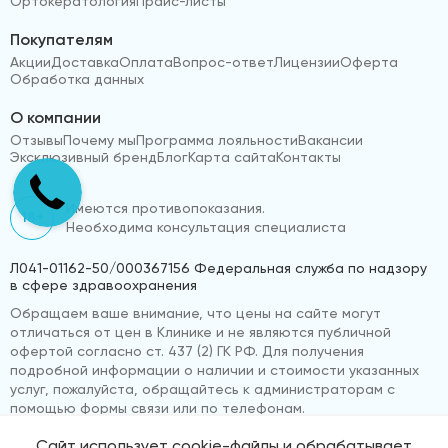
Ортокератология
Прайс-листы
Покупателям
Акции
Доставка
Оплата
Вопрос-ответ
Лицензии
Оферта
Обработка данных
О компании
Отзывы
Почему мы
Программа лояльности
Вакансии
Эксклюзивный бренд
Блог
Карта сайта
Контакты
Имеются противопоказания.
18+
Необходима консультация специалиста
Л041-01162-50/000367156 Федеральная служба по надзору
в сфере здравоохранения
Обращаем ваше внимание, что цены на сайте могут
отличаться от цен в Клинике и не являются публичной
офертой согласно ст. 437 (2) ГК РФ. Для получения
подробной информации о наличии и стоимости указанных
услуг, пожалуйста, обращайтесь к администраторам с
помощью формы связи или по телефонам.
Сайт использует cookie-файлы и обрабатывает