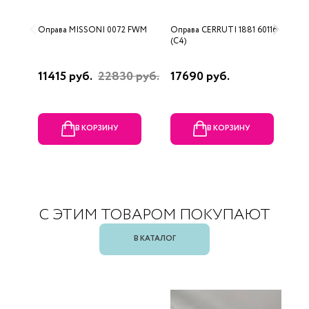
Оправа MISSONI 0072 FWM
Оправа CERRUTI 1881 60116
О
(C4)
(
11415 руб.
22830 руб.
17690 руб.
1
В КОРЗИНУ
В КОРЗИНУ
С ЭТИМ ТОВАРОМ ПОКУПАЮТ
В КАТАЛОГ