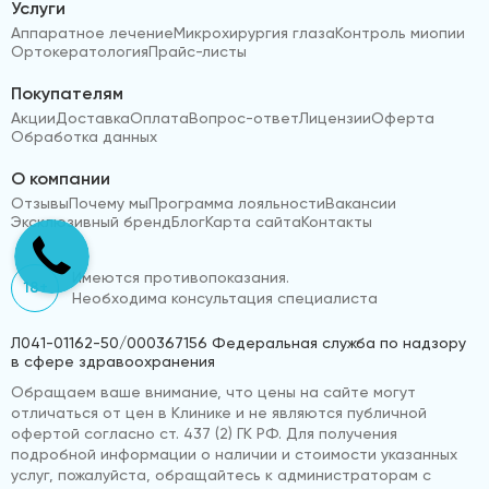
Услуги
Аппаратное лечение
Микрохирургия глаза
Контроль миопии
Ортокератология
Прайс-листы
Покупателям
Акции
Доставка
Оплата
Вопрос-ответ
Лицензии
Оферта
Обработка данных
О компании
Отзывы
Почему мы
Программа лояльности
Вакансии
Эксклюзивный бренд
Блог
Карта сайта
Контакты
Имеются противопоказания.
18+
Необходима консультация специалиста
Л041-01162-50/000367156 Федеральная служба по надзору
в сфере здравоохранения
Обращаем ваше внимание, что цены на сайте могут
отличаться от цен в Клинике и не являются публичной
офертой согласно ст. 437 (2) ГК РФ. Для получения
подробной информации о наличии и стоимости указанных
услуг, пожалуйста, обращайтесь к администраторам с