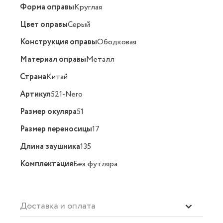
Форма оправы
Круглая
Цвет оправы
Серый
Конструкция оправы
Ободковая
Материал оправы
Металл
Страна
Китай
Артикул
521-Nero
Размер окуляра
51
Размер переносицы
17
Длина заушника
135
Комплектация
Без футляра
Доставка и оплата