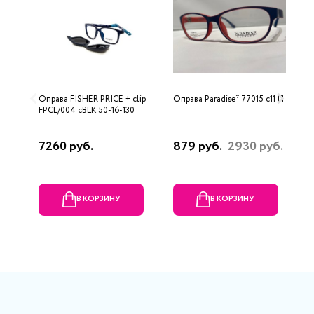
Оправа FISHER PRICE + clip
Оправа Paradise* 77015 с11 П
О
FPCL/004 cBLK 50-16-130
7260 руб.
879 руб.
2930 руб.
2
В КОРЗИНУ
В КОРЗИНУ