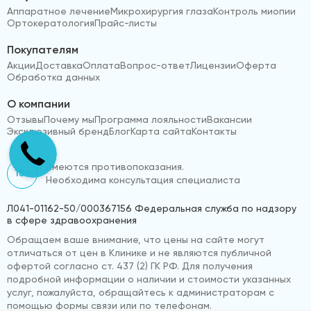
Аппаратное лечение
Микрохирургия глаза
Контроль миопии
Ортокератология
Прайс-листы
Покупателям
Акции
Доставка
Оплата
Вопрос-ответ
Лицензии
Оферта
Обработка данных
О компании
Отзывы
Почему мы
Программа лояльности
Вакансии
Эксклюзивный бренд
Блог
Карта сайта
Контакты
Имеются противопоказания.
18+
Необходима консультация специалиста
Л041-01162-50/000367156 Федеральная служба по надзору
в сфере здравоохранения
Обращаем ваше внимание, что цены на сайте могут
отличаться от цен в Клинике и не являются публичной
офертой согласно ст. 437 (2) ГК РФ. Для получения
подробной информации о наличии и стоимости указанных
услуг, пожалуйста, обращайтесь к администраторам с
помощью формы связи или по телефонам.