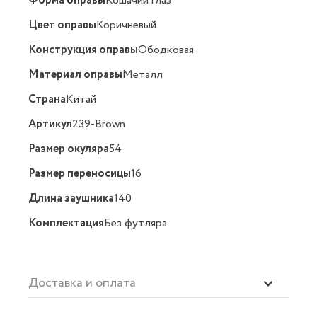
Форма оправы
Кошачий глаз
Цвет оправы
Коричневый
Конструкция оправы
Ободковая
Материал оправы
Металл
Страна
Китай
Артикул
239-Brown
Размер окуляра
54
Размер переносицы
16
Длина заушника
140
Комплектация
Без футляра
Доставка и оплата