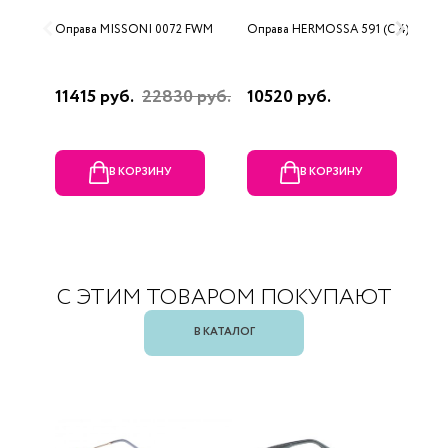
Оправа MISSONI 0072 FWM
Оправа HERMOSSA 591 (C 4)
О
0
11415 руб.
22830 руб.
10520 руб.
4
В КОРЗИНУ
В КОРЗИНУ
С ЭТИМ ТОВАРОМ ПОКУПАЮТ
В КАТАЛОГ