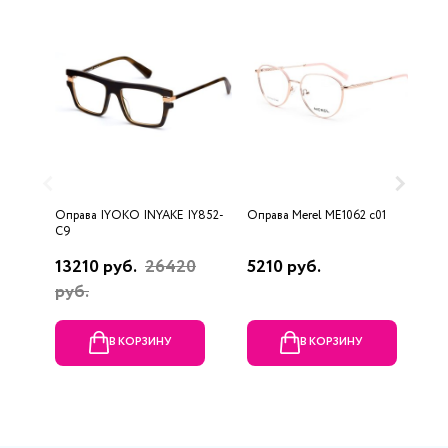
Оправа IYOKO INYAKE IY852-
Оправа Merel ME1062 c01
О
C9
13210 руб.
26420
5210 руб.
1
руб.
В КОРЗИНУ
В КОРЗИНУ