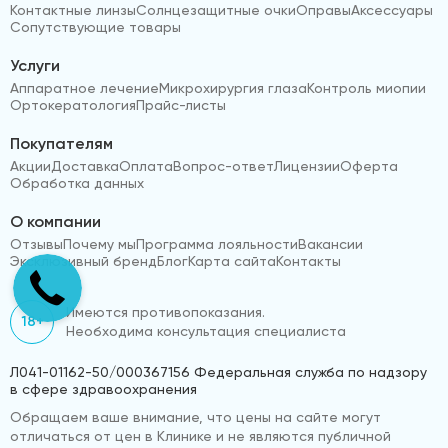
Контактные линзы
Солнцезащитные очки
Оправы
Аксессуары
Сопутствующие товары
Услуги
Аппаратное лечение
Микрохирургия глаза
Контроль миопии
Ортокератология
Прайс-листы
Покупателям
Акции
Доставка
Оплата
Вопрос-ответ
Лицензии
Оферта
Обработка данных
О компании
Отзывы
Почему мы
Программа лояльности
Вакансии
Эксклюзивный бренд
Блог
Карта сайта
Контакты
Имеются противопоказания.
18+
Необходима консультация специалиста
Л041-01162-50/000367156 Федеральная служба по надзору
в сфере здравоохранения
Обращаем ваше внимание, что цены на сайте могут
отличаться от цен в Клинике и не являются публичной