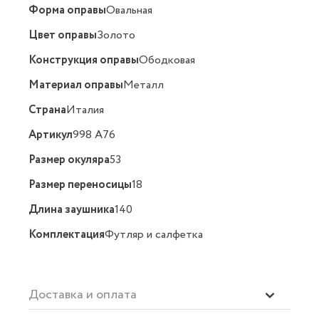
Форма оправы
Овальная
Цвет оправы
Золото
Конструкция оправы
Ободковая
Материал оправы
Металл
Страна
Италия
Артикул
998 A76
Размер окуляра
53
Размер переносицы
18
Длина заушника
140
Комплектация
Футляр и салфетка
Доставка и оплата