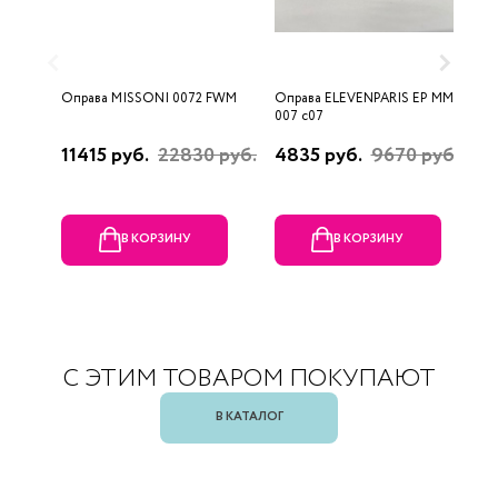
Оправа MISSONI 0072 FWM
Оправа ELEVENPARIS EP MM
О
007 c07
11415 руб.
22830 руб.
4835 руб.
9670 руб.
1
р
В КОРЗИНУ
В КОРЗИНУ
С ЭТИМ ТОВАРОМ ПОКУПАЮТ
В КАТАЛОГ