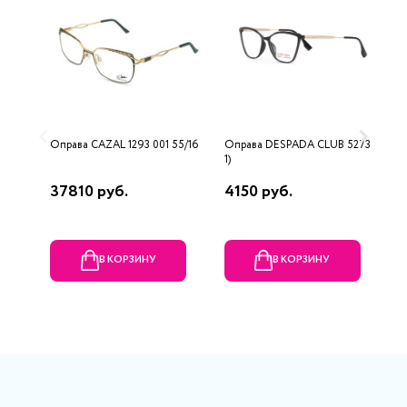
Оправа CAZAL 1293 001 55/16
Оправа DESPADA CLUB 5273 (C
О
1)
R
37810 руб.
4150 руб.
7
В КОРЗИНУ
В КОРЗИНУ