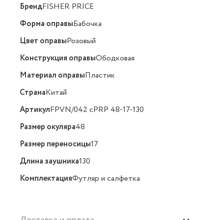
Бренд
FISHER PRICE
Форма оправы
Бабочка
Цвет оправы
Розовый
Конструкция оправы
Ободковая
Материал оправы
Пластик
Страна
Китай
Артикул
FPVN/042 cPRP 48-17-130
Размер окуляра
48
Размер переносицы
17
Длина заушника
130
Комплектация
Футляр и салфетка
Доставка и оплата