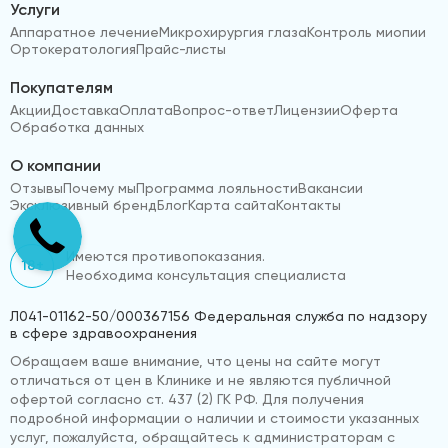
Услуги
Аппаратное лечение
Микрохирургия глаза
Контроль миопии
Ортокератология
Прайс-листы
Покупателям
Акции
Доставка
Оплата
Вопрос-ответ
Лицензии
Оферта
Обработка данных
О компании
Отзывы
Почему мы
Программа лояльности
Вакансии
Эксклюзивный бренд
Блог
Карта сайта
Контакты
Имеются противопоказания.
18+
Необходима консультация специалиста
Л041-01162-50/000367156 Федеральная служба по надзору
в сфере здравоохранения
Обращаем ваше внимание, что цены на сайте могут
отличаться от цен в Клинике и не являются публичной
офертой согласно ст. 437 (2) ГК РФ. Для получения
подробной информации о наличии и стоимости указанных
услуг, пожалуйста, обращайтесь к администраторам с