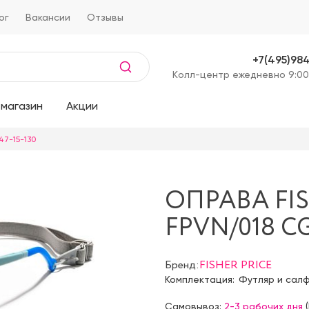
ог
Вакансии
Отзывы
+7(495)98
Kолл-центр ежедневно 9:00
магазин
Акции
47-15-130
ОПРАВА FIS
FPVN/018 CG
Бренд:
FISHER PRICE
Комплектация:
Футляр и сал
Самовывоз:
2-3 рабочих дня
(