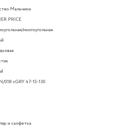
ство Мальчики
HER PRICE
оугольная/многоугольная
ый
дковая
стик
ай
/018 cGRY 47-15-130
яр и салфетка