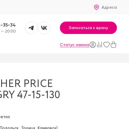
Адреса
4-35-34
Записаться к врачу
 – 20:00
Статус заказа
HER PRICE
RY 47-15-130
фетка
Подольск
,
Троицк
,
Климовск
)