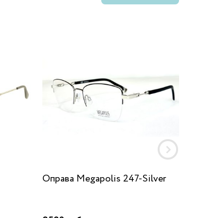
Оправа Megapolis 247-Silver
Оправ
LFMM1