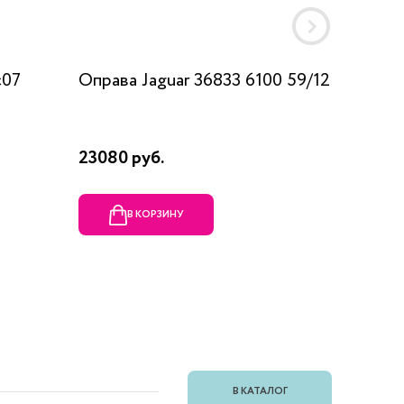
c07
Оправа Jaguar 36833 6100 59/12
Оправа
23080 руб.
1990 ру
В КОРЗИНУ
В
В КАТАЛОГ