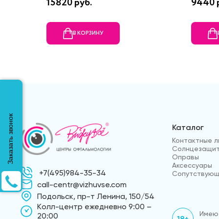
15820 руб.
9440 
В КОРЗИНУ
Заказать звонок
Каталог
Контактные л
Солнцезащит
Оправы
Аксессуары
+7(495)984-35-34
Сопутствующ
call-centr@vizhuvse.com
Подольск, пр-т Ленина, 150/54
Kолл-центр ежедневно 9:00 –
Имеют
20:00
18+