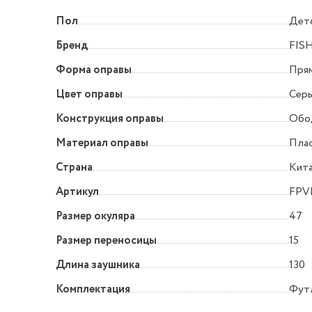
Пол
Дет
Бренд
FIS
Форма оправы
Прям
Цвет оправы
Сер
Конструкция оправы
Обо
Материал оправы
Пла
Страна
Кит
Артикул
FPVN
Размер окуляра
47
Размер переносицы
15
Длина заушника
130
Комплектация
Футл