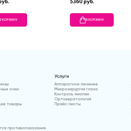
руб.
5360 руб.
В КОРЗИНУ
В КОРЗИНУ
Услуги
инзы
Аппаратное лечение
ные очки
Микрохирургия глаза
Контроль миопии
Ортокератология
ие товары
Прайс-листы
ся противопоказания.