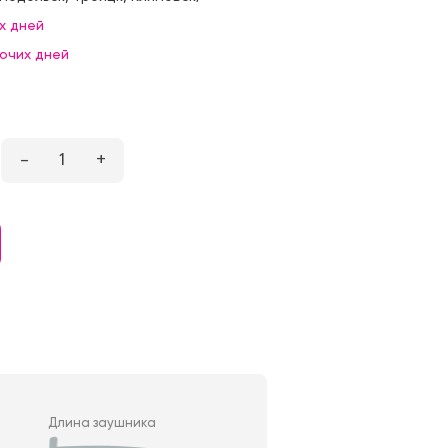
х дней
бочих дней
–
1
+
Длина заушника