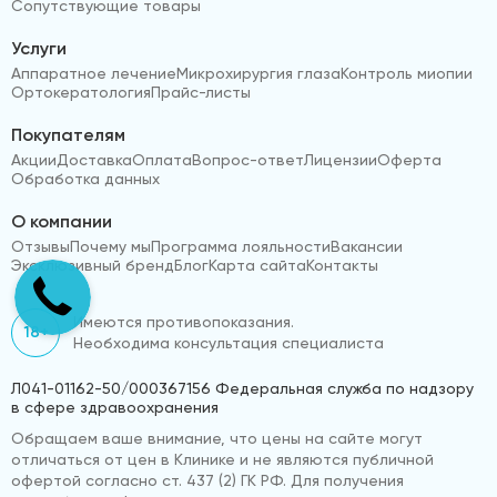
Сопутствующие товары
Услуги
Аппаратное лечение
Микрохирургия глаза
Контроль миопии
Ортокератология
Прайс-листы
Покупателям
Акции
Доставка
Оплата
Вопрос-ответ
Лицензии
Оферта
Обработка данных
О компании
Отзывы
Почему мы
Программа лояльности
Вакансии
Эксклюзивный бренд
Блог
Карта сайта
Контакты
Имеются противопоказания.
18+
Необходима консультация специалиста
Л041-01162-50/000367156 Федеральная служба по надзору
в сфере здравоохранения
Обращаем ваше внимание, что цены на сайте могут
отличаться от цен в Клинике и не являются публичной
офертой согласно ст. 437 (2) ГК РФ. Для получения