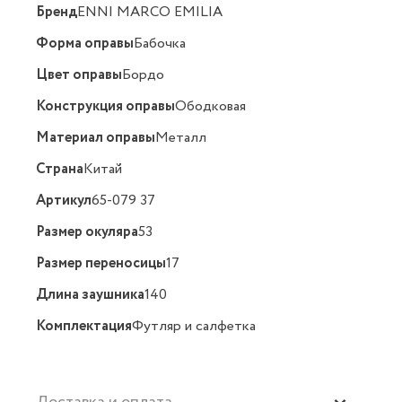
Бренд
ENNI MARCO EMILIA
Форма оправы
Бабочка
Цвет оправы
Бордо
Конструкция оправы
Ободковая
Материал оправы
Металл
Страна
Китай
Артикул
65-079 37
Размер окуляра
53
Размер переносицы
17
Длина заушника
140
Комплектация
Футляр и салфетка
Доставка и оплата