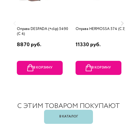
Оправа DESPADA (+clip) 5490
Оправа HERMOSSA 574 (C 3)
О
(C 4)
8870 руб.
11330 руб.
1
В КОРЗИНУ
В КОРЗИНУ
С ЭТИМ ТОВАРОМ ПОКУПАЮТ
В КАТАЛОГ