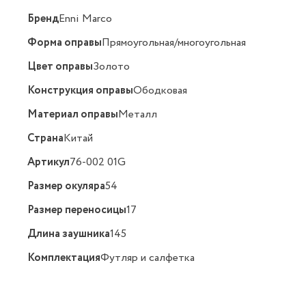
Бренд
Enni Marco
Форма оправы
Прямоугольная/многоугольная
Цвет оправы
Золото
Конструкция оправы
Ободковая
Материал оправы
Металл
Страна
Китай
Артикул
76-002 01G
Размер окуляра
54
Размер переносицы
17
Длина заушника
145
Комплектация
Футляр и салфетка