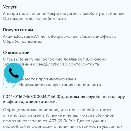
Услуги
Аппаратное лечение
Микрохирургия глаза
Контроль миопии
Ортокератология
Прайс-листы
Покупателям
Акции
Доставка
Оплата
Вопрос-ответ
Лицензии
Оферта
Обработка данных
О компании
Отзывы
Почему мы
Программа лояльности
Вакансии
Эксклюзивный бренд
Блог
Карта сайта
Контакты
Имеются противопоказания.
18+
Необходима консультация специалиста
Л041-01162-50/000367156 Федеральная служба по надзору
в сфере здравоохранения
Обращаем ваше внимание, что цены на сайте могут
отличаться от цен в Клинике и не являются публичной
офертой согласно ст. 437 (2) ГК РФ. Для получения
подробной информации о наличии и стоимости указанных