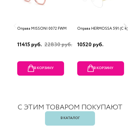
Оправа MISSONI 0072 FWM
Оправа HERMOSSA 591 (C 4)
О
0
11415 руб.
22830 руб.
10520 руб.
4
В КОРЗИНУ
В КОРЗИНУ
С ЭТИМ ТОВАРОМ ПОКУПАЮТ
В КАТАЛОГ