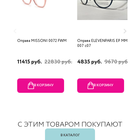
Оправа MISSONI 0072 FWM
Оправа ELEVENPARIS EP MM
О
007 c07
11415 руб.
22830 руб.
4835 руб.
9670 руб.
1
р
В КОРЗИНУ
В КОРЗИНУ
С ЭТИМ ТОВАРОМ ПОКУПАЮТ
В КАТАЛОГ