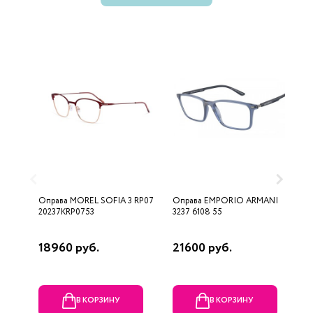
Оправа MOREL SOFIA 3 RP07
Оправа EMPORIO ARMANI
О
20237KRP0753
3237 6108 55
0
18960 руб.
21600 руб.
4
В КОРЗИНУ
В КОРЗИНУ