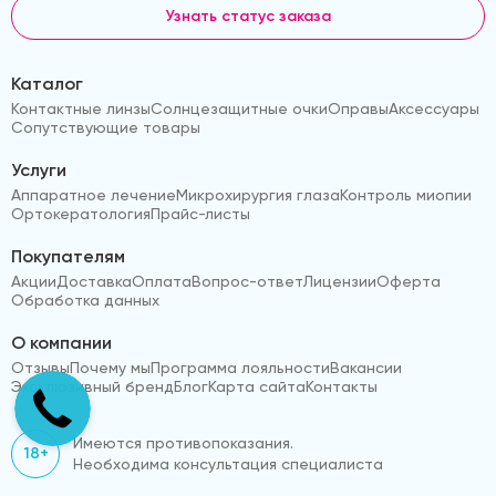
Узнать статус заказа
Каталог
Контактные линзы
Солнцезащитные очки
Оправы
Аксессуары
Сопутствующие товары
Услуги
Аппаратное лечение
Микрохирургия глаза
Контроль миопии
Ортокератология
Прайс-листы
Покупателям
Акции
Доставка
Оплата
Вопрос-ответ
Лицензии
Оферта
Обработка данных
О компании
Отзывы
Почему мы
Программа лояльности
Вакансии
Эксклюзивный бренд
Блог
Карта сайта
Контакты
Имеются противопоказания.
18+
Необходима консультация специалиста