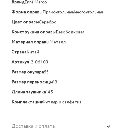
Бренд
Enni Marco
Форма оправы
Прямоугольная/многоугольная
Цвет оправы
Серебро
Конструкция оправы
Безободковая
Материал оправы
Металл
Страна
Китай
Артикул
12-061 03
Размер окуляра
55
Размер переносицы
18
Длина заушника
145
Комплектация
Футляр и салфетка
Доставка и оплата