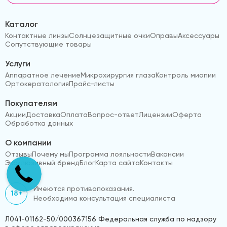
Каталог
Контактные линзы
Солнцезащитные очки
Оправы
Аксессуары
Сопутствующие товары
Услуги
Аппаратное лечение
Микрохирургия глаза
Контроль миопии
Ортокератология
Прайс-листы
Покупателям
Акции
Доставка
Оплата
Вопрос-ответ
Лицензии
Оферта
Обработка данных
О компании
Отзывы
Почему мы
Программа лояльности
Вакансии
Эксклюзивный бренд
Блог
Карта сайта
Контакты
Имеются противопоказания.
18+
Необходима консультация специалиста
Л041-01162-50/000367156 Федеральная служба по надзору