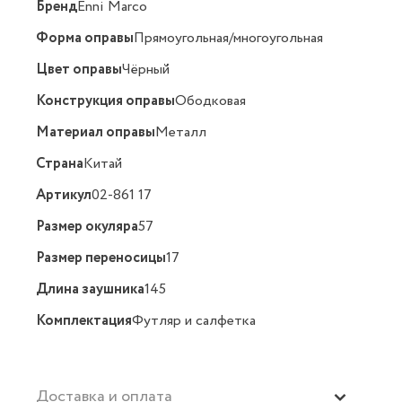
Бренд
Enni Marco
Форма оправы
Прямоугольная/многоугольная
Цвет оправы
Чёрный
Конструкция оправы
Ободковая
Материал оправы
Металл
Страна
Китай
Артикул
02-861 17
Размер окуляра
57
Размер переносицы
17
Длина заушника
145
Комплектация
Футляр и салфетка
Доставка и оплата