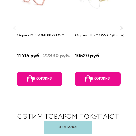
Оправа MISSONI 0072 FWM
Оправа HERMOSSA 591 (C 4)
О
0
11415 руб.
22830 руб.
10520 руб.
4
В КОРЗИНУ
В КОРЗИНУ
С ЭТИМ ТОВАРОМ ПОКУПАЮТ
В КАТАЛОГ