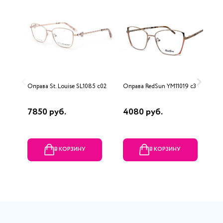
Оправа St. Louise SL1085 c02
Оправа RedSun YM11019 c3
О
L
7850 руб.
4080 руб.
3
В КОРЗИНУ
В КОРЗИНУ