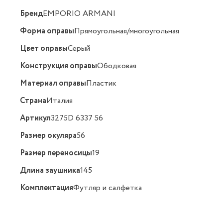
Бренд
EMPORIO ARMANI
Форма оправы
Прямоугольная/многоугольная
Цвет оправы
Серый
Конструкция оправы
Ободковая
Материал оправы
Пластик
Страна
Италия
Артикул
3275D 6337 56
Размер окуляра
56
Размер переносицы
19
Длина заушника
145
Комплектация
Футляр и салфетка