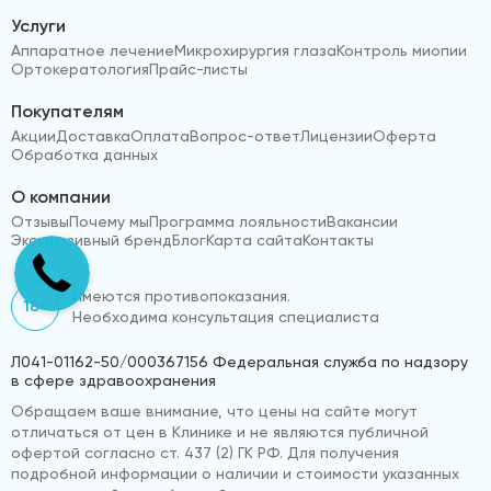
Услуги
Аппаратное лечение
Микрохирургия глаза
Контроль миопии
Ортокератология
Прайс-листы
Покупателям
Акции
Доставка
Оплата
Вопрос-ответ
Лицензии
Оферта
Обработка данных
О компании
Отзывы
Почему мы
Программа лояльности
Вакансии
Эксклюзивный бренд
Блог
Карта сайта
Контакты
Имеются противопоказания.
18+
Необходима консультация специалиста
Л041-01162-50/000367156 Федеральная служба по надзору
в сфере здравоохранения
Обращаем ваше внимание, что цены на сайте могут
отличаться от цен в Клинике и не являются публичной
офертой согласно ст. 437 (2) ГК РФ. Для получения
подробной информации о наличии и стоимости указанных