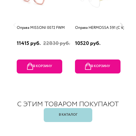
Оправа MISSONI 0072 FWM
Оправа HERMOSSA 591 (C 4)
О
0
11415 руб.
22830 руб.
10520 руб.
4
В КОРЗИНУ
В КОРЗИНУ
С ЭТИМ ТОВАРОМ ПОКУПАЮТ
В КАТАЛОГ