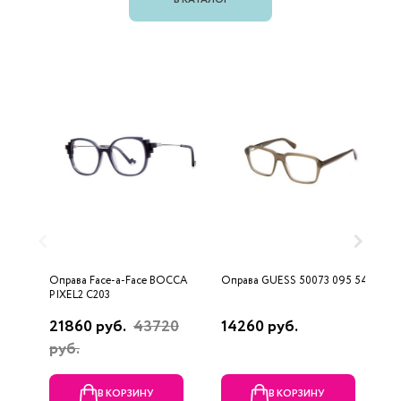
В КАТАЛОГ
Оправа Face-a-Face BOCCA
Оправа GUESS 50073 095 54
О
PIXEL2 C203
9
21860 руб.
43720
14260 руб.
1
руб.
В КОРЗИНУ
В КОРЗИНУ