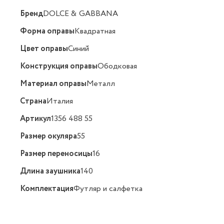
Бренд
DOLCE & GABBANA
Форма оправы
Квадратная
Цвет оправы
Синий
Конструкция оправы
Ободковая
Материал оправы
Металл
Страна
Италия
Артикул
1356 488 55
Размер окуляра
55
Размер переносицы
16
Длина заушника
140
Комплектация
Футляр и салфетка