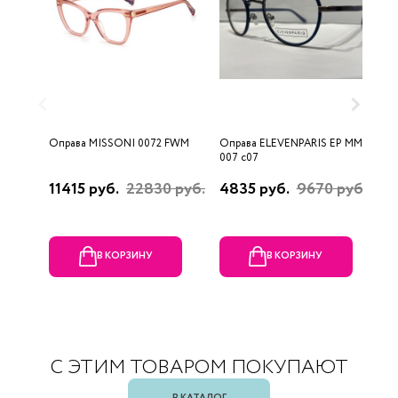
Оправа MISSONI 0072 FWM
Оправа ELEVENPARIS EP MM
О
007 c07
11415 руб.
22830 руб.
4835 руб.
9670 руб.
1
р
В КОРЗИНУ
В КОРЗИНУ
С ЭТИМ ТОВАРОМ ПОКУПАЮТ