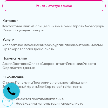
Узнать статус заказа
Каталог
Контактные линзы
Солнцезащитные очки
Оправы
Аксессуары
Сопутствующие товары
Услуги
Аппаратное лечение
Микрохирургия глаза
Контроль миопии
Ортокератология
Прайс-листы
Покупателям
Акции
Доставка
Оплата
Вопрос-ответ
Лицензии
Оферта
Обработка данных
О компании
Отзывы
Почему мы
Программа лояльности
Вакансии
Эксклюзивный бренд
Блог
Карта сайта
Контакты
Имеются противопоказания.
18+
Необходима консультация специалиста