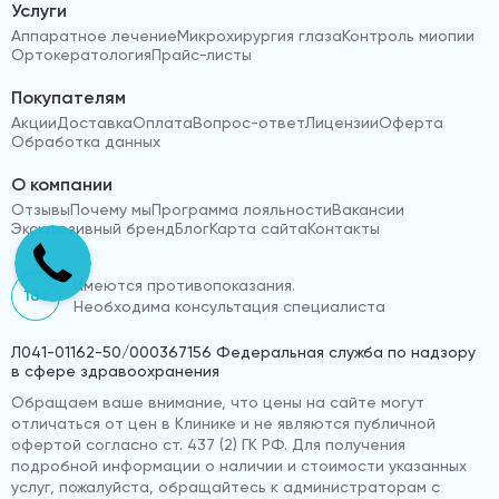
Услуги
Аппаратное лечение
Микрохирургия глаза
Контроль миопии
Ортокератология
Прайс-листы
Покупателям
Акции
Доставка
Оплата
Вопрос-ответ
Лицензии
Оферта
Обработка данных
О компании
Отзывы
Почему мы
Программа лояльности
Вакансии
Эксклюзивный бренд
Блог
Карта сайта
Контакты
Имеются противопоказания.
18+
Необходима консультация специалиста
Л041-01162-50/000367156 Федеральная служба по надзору
в сфере здравоохранения
Обращаем ваше внимание, что цены на сайте могут
отличаться от цен в Клинике и не являются публичной
офертой согласно ст. 437 (2) ГК РФ. Для получения
подробной информации о наличии и стоимости указанных
услуг, пожалуйста, обращайтесь к администраторам с