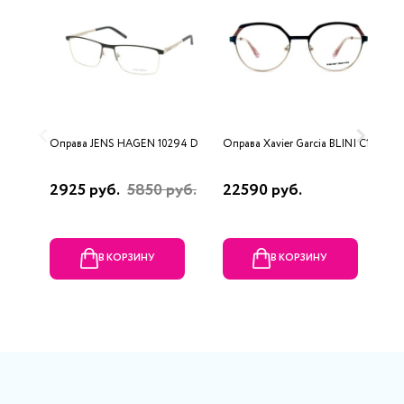
Оправа JENS HAGEN 10294 D
Оправа Xavier Garcia BLINI C1
О
2925 руб.
5850 руб.
22590 руб.
2
В КОРЗИНУ
В КОРЗИНУ