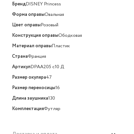
Бренд
DISNEY Princess
Форма оправы
Овальная
Цвет оправы
Розовый
Конструкция оправы
Ободковая
Материал оправы
Пластик
Страна
Франция
Артикул
DPAA205 c10 Д
Размер окуляра
47
Размер переносицы
16
Длина заушника
130
Комплектация
Футляр
Доставка и оплата