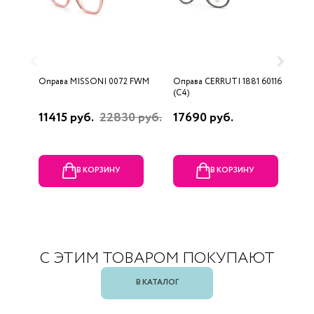
Оправа MISSONI 0072 FWM
Оправа CERRUTI 1881 60116
О
(C4)
(
11415 руб.
22830 руб.
17690 руб.
1
В КОРЗИНУ
В КОРЗИНУ
С ЭТИМ ТОВАРОМ ПОКУПАЮТ
В КАТАЛОГ