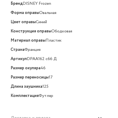
Бренд
DISNEY Frozen
Форма оправы
Овальная
Цвет оправы
Синий
Конструкция оправы
Ободковая
Материал оправы
Пластик
Страна
Франция
Артикул
DPAA162 c66 Д
Размер окуляра
46
Размер переносицы
17
Длина заушника
125
Комплектация
Футляр
Доставка и оплата