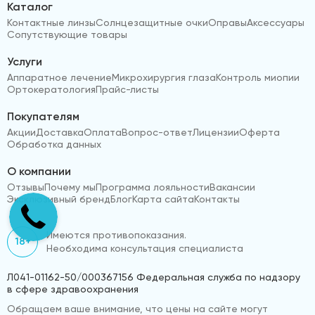
Каталог
Контактные линзы
Солнцезащитные очки
Оправы
Аксессуары
Сопутствующие товары
Услуги
Аппаратное лечение
Микрохирургия глаза
Контроль миопии
Ортокератология
Прайс-листы
Покупателям
Акции
Доставка
Оплата
Вопрос-ответ
Лицензии
Оферта
Обработка данных
О компании
Отзывы
Почему мы
Программа лояльности
Вакансии
Эксклюзивный бренд
Блог
Карта сайта
Контакты
Имеются противопоказания.
18+
Необходима консультация специалиста
Л041-01162-50/000367156 Федеральная служба по надзору
в сфере здравоохранения
Обращаем ваше внимание, что цены на сайте могут