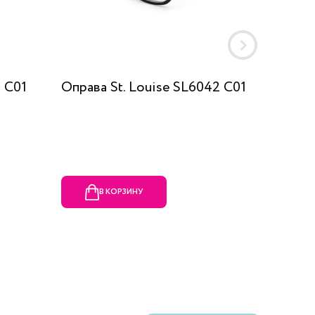
 C01
Оправа St. Louise SL6042 C01
Оправа
В КОРЗИНУ
В