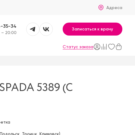
Адреса
4-35-34
Записаться к врачу
 – 20:00
Статус заказа
PADA 5389 (C
фетка
Подольск
,
Троицк
,
Климовск
)