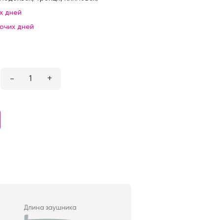
х дней
бочих дней
–
1
+
Длина заушника