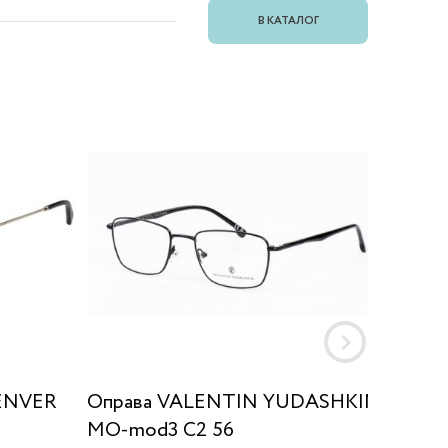
В КАТАЛОГ
ENVER
Оправа VALENTIN YUDASHKIN
Оправ
MO-mod3 C2 56