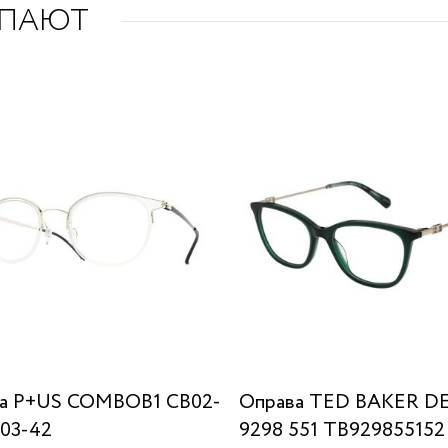
УПАЮТ
а P+US COMBOB1 CB02-
Оправа TED BAKER D
03-42
9298 551 TB929855152