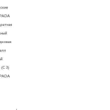
ские
PADA
ратная
сный
дковая
алл
ай
 (C 3)
PADA