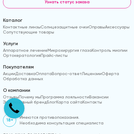
Узнать статус заказа
Каталог
Контактные линзы
Солнцезащитные очки
Оправы
Аксессуары
Сопутствующие товары
Услуги
Аппаратное лечение
Микрохирургия глаза
Контроль миопии
Ортокератология
Прайс-листы
Покупателям
Акции
Доставка
Оплата
Вопрос-ответ
Лицензии
Оферта
Обработка данных
О компании
Отзывы
Почему мы
Программа лояльности
Вакансии
Эксклюзивный бренд
Блог
Карта сайта
Контакты
Имеются противопоказания.
18+
Необходима консультация специалиста