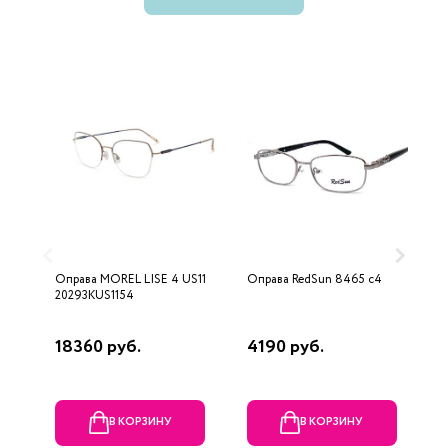
Оправа MOREL LISE 4 US11
Оправа RedSun 8465 с4
О
20293KUS1154
с
18360 руб.
4190 руб.
7
В КОРЗИНУ
В КОРЗИНУ