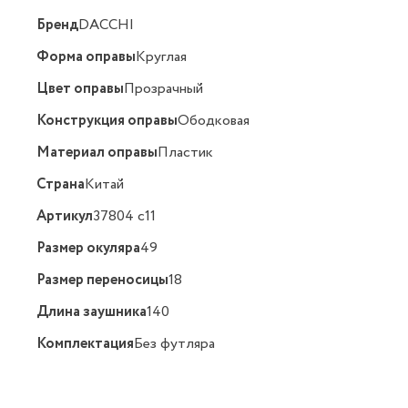
Бренд
DACCHI
Форма оправы
Круглая
Цвет оправы
Прозрачный
Конструкция оправы
Ободковая
Материал оправы
Пластик
Страна
Китай
Артикул
37804 с11
Размер окуляра
49
Размер переносицы
18
Длина заушника
140
Комплектация
Без футляра