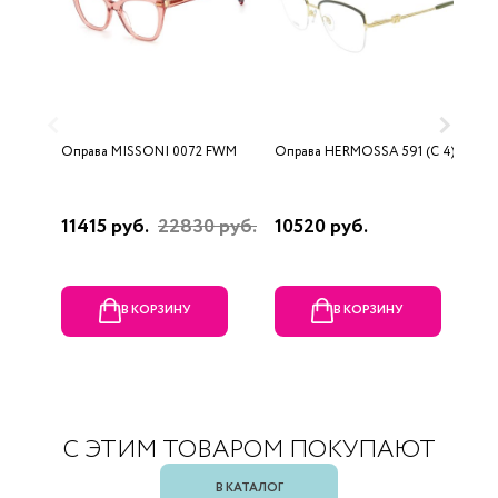
Оправа MISSONI 0072 FWM
Оправа HERMOSSA 591 (C 4)
О
0
11415 руб.
22830 руб.
10520 руб.
4
В КОРЗИНУ
В КОРЗИНУ
С ЭТИМ ТОВАРОМ ПОКУПАЮТ
В КАТАЛОГ