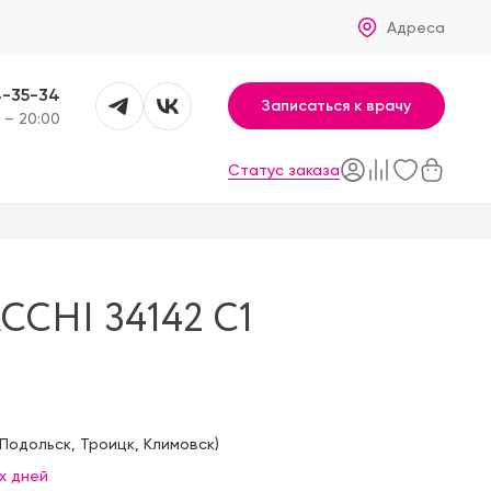
Адреса
4-35-34
Записаться к врачу
 – 20:00
Статус заказа
CHI 34142 C1
Подольск
,
Троицк
,
Климовск
)
х дней