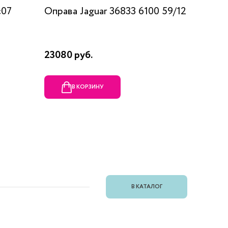
c07
Оправа Jaguar 36833 6100 59/12
Оправа
23080 руб.
1990 ру
В КОРЗИНУ
В
В КАТАЛОГ