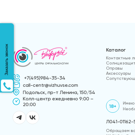
Заказать звонок
Каталог
Контактные л
Солнцезащит
Оправы
Аксессуары
+7(495)984-35-34
Сопутствующ
call-centr@vizhuvse.com
Подольск, пр-т Ленина, 150/54
Kолл-центр ежедневно 9:00 –
Имеют
20:00
18+
Необх
Л041-01162-
Обращаем ваш