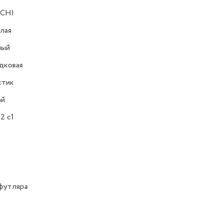
CHI
лая
ный
дковая
стик
ай
2 c1
футляра