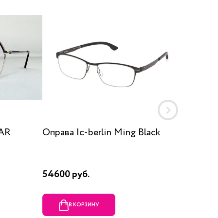
AR
Оправа Ic-berlin Ming Black
Оправа
54600 руб.
5350 ру
В КОРЗИНУ
В