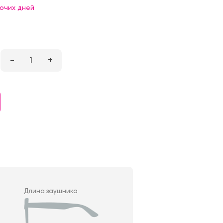
бочих дней
–
1
+
Длина заушника