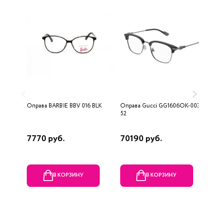
Оправа BARBIE BBV 016 BLK
Оправа Gucci GG1606OK-003
О
52
7770 руб.
70190 руб.
1
В КОРЗИНУ
В КОРЗИНУ