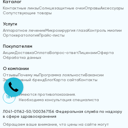
Каталог
Контактные линзы
Солнцезащитные очки
Оправы
Аксессуары
Сопутствующие товары
Услуги
Аппаратное лечение
Микрохирургия глаза
Контроль миопии
Ортокератология
Прайс-листы
Покупателям
Акции
Доставка
Оплата
Вопрос-ответ
Лицензии
Оферта
Обработка данных
О компании
Отзывы
Почему мы
Программа лояльности
Вакансии
Эксклюзивный бренд
Блог
Карта сайта
Контакты
Имеются противопоказания.
18+
Необходима консультация специалиста
Л041-01162-50/000367156 Федеральная служба по надзору
в сфере здравоохранения
Обращаем ваше внимание, что цены на сайте могут