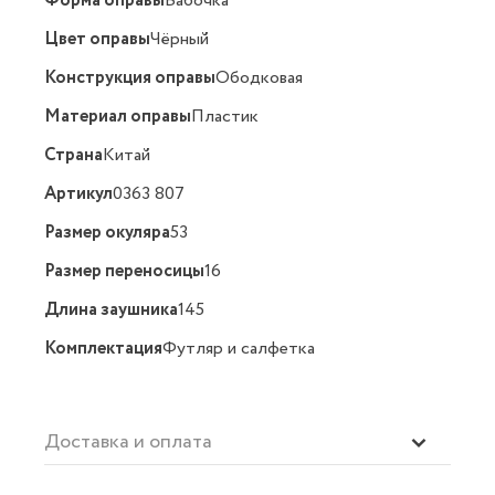
Форма оправы
Бабочка
Цвет оправы
Чёрный
Конструкция оправы
Ободковая
Материал оправы
Пластик
Страна
Китай
Артикул
0363 807
Размер окуляра
53
Размер переносицы
16
Длина заушника
145
Комплектация
Футляр и салфетка
Доставка и оплата