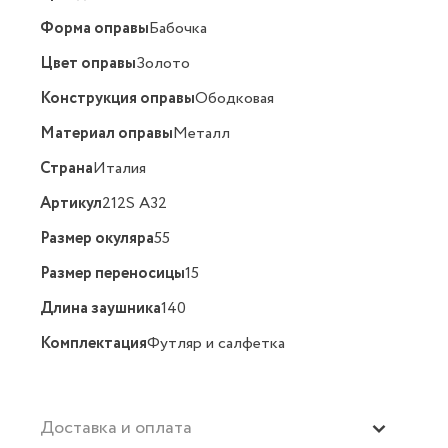
Форма оправы
Бабочка
Цвет оправы
Золото
Конструкция оправы
Ободковая
Материал оправы
Металл
Страна
Италия
Артикул
212S A32
Размер окуляра
55
Размер переносицы
15
Длина заушника
140
Комплектация
Футляр и салфетка
Доставка и оплата