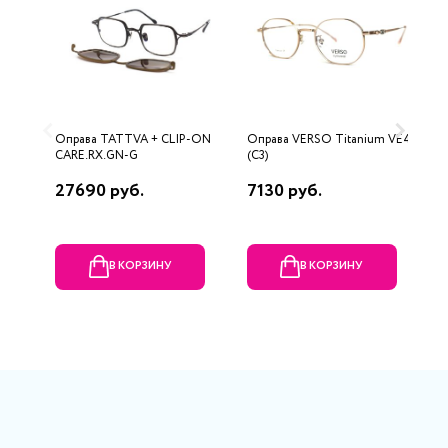
Оправа TATTVA + CLIP-ON
Оправа VERSO Titanium VE423
О
CARE.RX.GN-G
(C3)
27690 руб.
7130 руб.
5
В КОРЗИНУ
В КОРЗИНУ