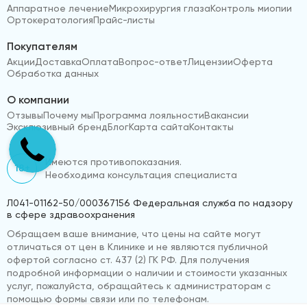
Аппаратное лечение
Микрохирургия глаза
Контроль миопии
Ортокератология
Прайс-листы
Покупателям
Акции
Доставка
Оплата
Вопрос-ответ
Лицензии
Оферта
Обработка данных
О компании
Отзывы
Почему мы
Программа лояльности
Вакансии
Эксклюзивный бренд
Блог
Карта сайта
Контакты
Имеются противопоказания.
18+
Необходима консультация специалиста
Л041-01162-50/000367156 Федеральная служба по надзору
в сфере здравоохранения
Обращаем ваше внимание, что цены на сайте могут
отличаться от цен в Клинике и не являются публичной
офертой согласно ст. 437 (2) ГК РФ. Для получения
подробной информации о наличии и стоимости указанных
услуг, пожалуйста, обращайтесь к администраторам с
помощью формы связи или по телефонам.