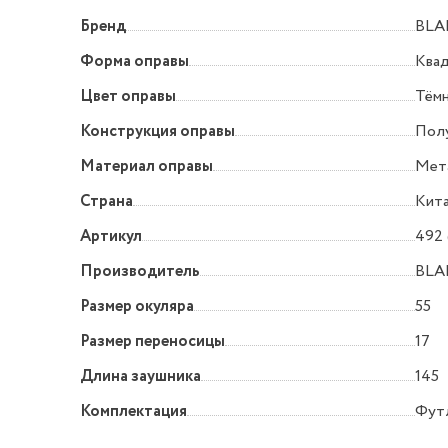
Бренд
BLA
Форма оправы
Квад
Цвет оправы
Тём
Конструкция оправы
Пол
Материал оправы
Мет
Страна
Кит
Артикул
492 
Производитель
BLA
Размер окуляра
55
Размер переносицы
17
Длина заушника
145
Комплектация
Футл