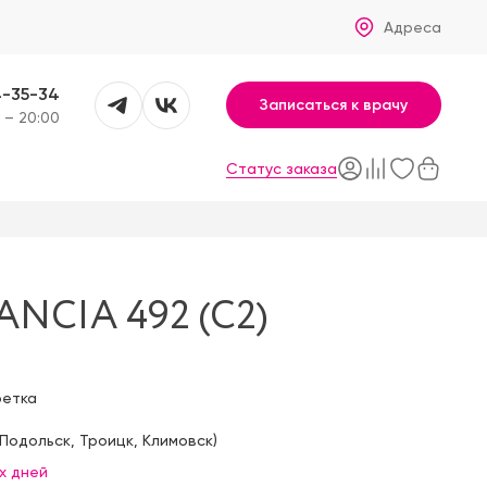
Адреса
4-35-34
Записаться к врачу
 – 20:00
Статус заказа
NCIA 492 (C2)
фетка
Подольск
,
Троицк
,
Климовск
)
х дней