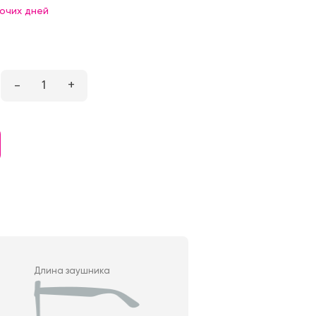
бочих дней
–
1
+
Длина заушника