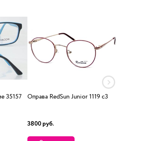
е 35157
Оправа RedSun Junior 1119 c3
Оправа
3800 руб.
2555 р