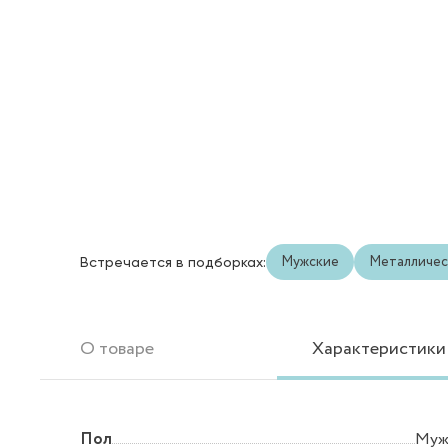
Мужские
Металличес
Встречается в подборках:
О товаре
Характеристики
Пол
Муж