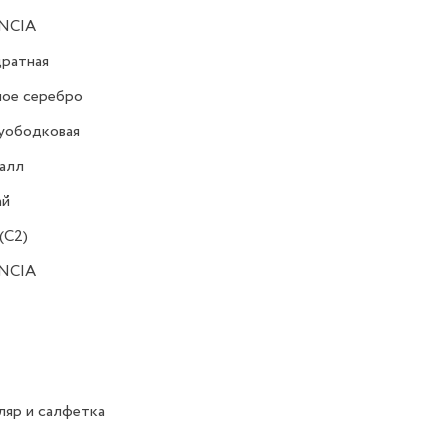
NCIA
ратная
ное серебро
уободковая
алл
ай
(C2)
NCIA
яр и салфетка