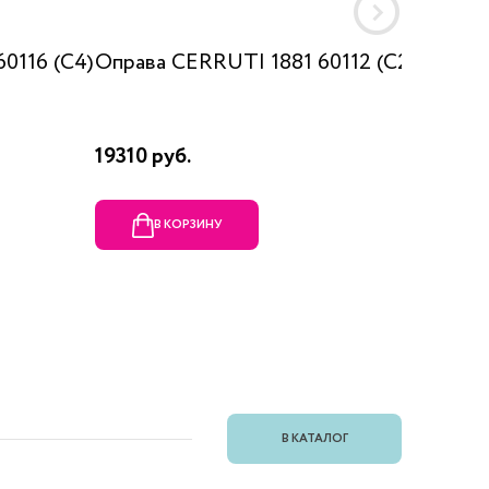
0116 (C4)
Оправа CERRUTI 1881 60112 (C2)
Оправ
007 c0
19310 руб.
4835 р
В КОРЗИНУ
В
В КАТАЛОГ