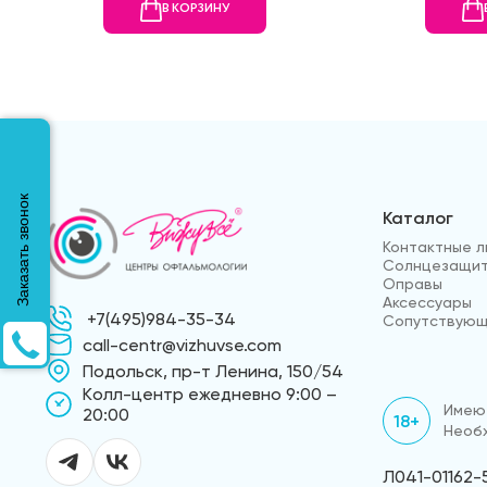
В КОРЗИНУ
Заказать звонок
Каталог
Контактные л
Солнцезащит
Оправы
Аксессуары
+7(495)984-35-34
Сопутствующ
call-centr@vizhuvse.com
Подольск, пр-т Ленина, 150/54
Kолл-центр ежедневно 9:00 –
Имеют
20:00
18+
Необх
Л041-01162-