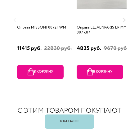
Оправа MISSONI 0072 FWM
Оправа ELEVENPARIS EP MM
О
007 c07
11415 руб.
22830 руб.
4835 руб.
9670 руб.
1
р
В КОРЗИНУ
В КОРЗИНУ
С ЭТИМ ТОВАРОМ ПОКУПАЮТ
В КАТАЛОГ