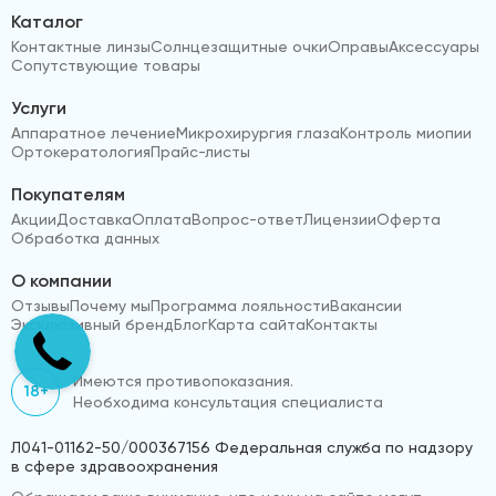
Каталог
Контактные линзы
Солнцезащитные очки
Оправы
Аксессуары
Сопутствующие товары
Услуги
Аппаратное лечение
Микрохирургия глаза
Контроль миопии
Ортокератология
Прайс-листы
Покупателям
Акции
Доставка
Оплата
Вопрос-ответ
Лицензии
Оферта
Обработка данных
О компании
Отзывы
Почему мы
Программа лояльности
Вакансии
Эксклюзивный бренд
Блог
Карта сайта
Контакты
Имеются противопоказания.
18+
Необходима консультация специалиста
Л041-01162-50/000367156 Федеральная служба по надзору
в сфере здравоохранения