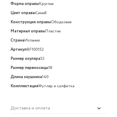
Форма оправы
Круглая
Цвет оправы
Синий
Конструкция оправы
Ободковая
Материал оправы
Пластик
Страна
Испания
Артикул
BF100152
Размер окуляра
52
Размер переносицы
18
Длина заушника
140
Комплектация
Футляр и салфетка
Доставка и оплата