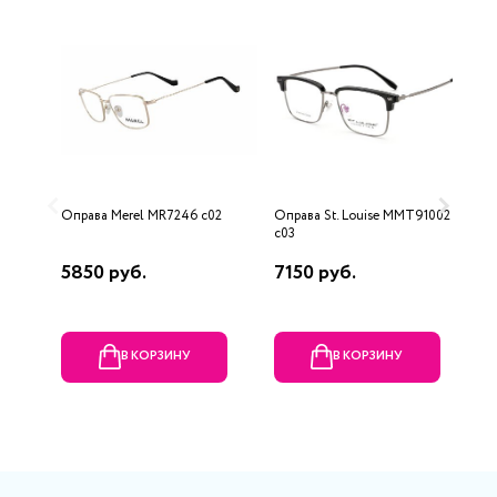
Оправа Merel MR7246 c02
Оправа St. Louise MMT91002
О
c03
5850 руб.
7150 руб.
7
В КОРЗИНУ
В КОРЗИНУ