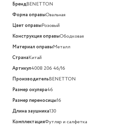
Бренд
BENETTON
Форма оправы
Овальная
Цвет оправы
Розовый
Конструкция оправы
Ободковая
Материал оправы
Металл
Страна
Китай
Артикул
4008 206 46/16
Производитель
BENETTON
Размер окуляра
46
Размер переносицы
16
Длина заушника
130
Комплектация
Футляр и салфетка