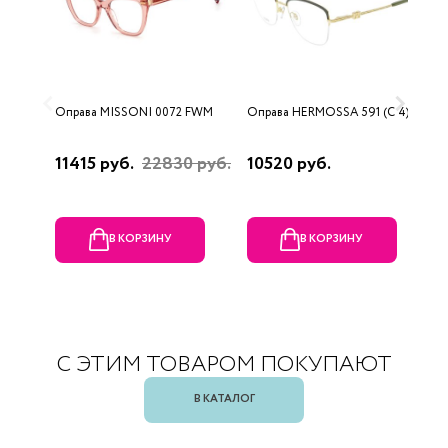
Оправа MISSONI 0072 FWM
Оправа HERMOSSA 591 (C 4)
О
0
11415 руб.
22830 руб.
10520 руб.
4
В КОРЗИНУ
В КОРЗИНУ
С ЭТИМ ТОВАРОМ ПОКУПАЮТ
В КАТАЛОГ