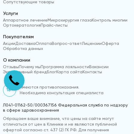
Сопутствующие товары
Услуги
Аппаратное лечение
Микрохирургия глаза
Контроль миопии
Ортокератология
Прайс-листы
Покупателям
Акции
Доставка
Оплата
Вопрос-ответ
Лицензии
Оферта
Обработка данных
О компании
Отзывы
Почему мы
Программа лояльности
Вакансии
Эксклюзивный бренд
Блог
Карта сайта
Контакты
Имеются противопоказания.
18+
Необходима консультация специалиста
Л041-01162-50/000367156 Федеральная служба по надзору
в сфере здравоохранения
Обращаем ваше внимание, что цены на сайте могут
отличаться от цен в Клинике и не являются публичной
офертой согласно ст. 437 (2) ГК РФ. Для получения