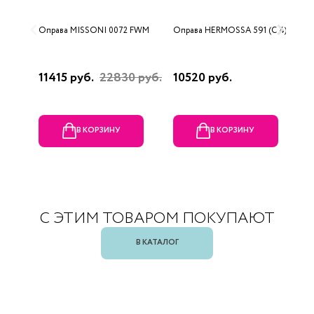
Оправа MISSONI 0072 FWM
Оправа HERMOSSA 591 (C 4)
О
(
11415 руб.
22830 руб.
10520 руб.
1
В КОРЗИНУ
В КОРЗИНУ
С ЭТИМ ТОВАРОМ ПОКУПАЮТ
В КАТАЛОГ