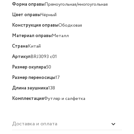
Форма оправы
Прямоугольная/многоугольная
Цвет оправы
Чёрный
Конструкция оправы
Ободковая
Материал оправы
Металл
Страна
Китай
Артикул
BRJ3093 c01
Размер окуляра
50
Размер переносицы
17
Длина заушника
138
Комплектация
Футляр и салфетка
Доставка и оплата