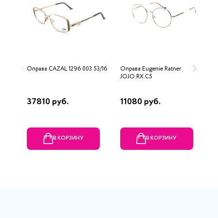
Оправа CAZAL 1296 003 53/16
Оправа Eugenie Ratner
О
JOJO.RX.C5
L
37810 руб.
11080 руб.
6
В КОРЗИНУ
В КОРЗИНУ