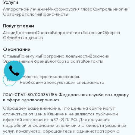
Услуги
Аппаратное лечение
Микрохирургия глаза
Контроль миопии
Ортокератология
Прайс-листы
Покупателям
Акции
Доставка
Оплата
Вопрос-ответ
Лицензии
Оферта
Обработка данных
О компании
Отзывы
Почему мы
Программа лояльности
Вакансии
Эксклюзивный бренд
Блог
Карта сайта
Контакты
Имеются противопоказания.
18+
Необходима консультация специалиста
Л041-01162-50/000367156 Федеральная служба по надзору
в сфере здравоохранения
Обращаем ваше внимание, что цены на сайте могут
отличаться от цен в Клинике и не являются публичной
офертой согласно ст. 437 (2) ГК РФ. Для получения
подробной информации о наличии и стоимости указанных
услуг, пожалуйста, обращайтесь к администраторам с