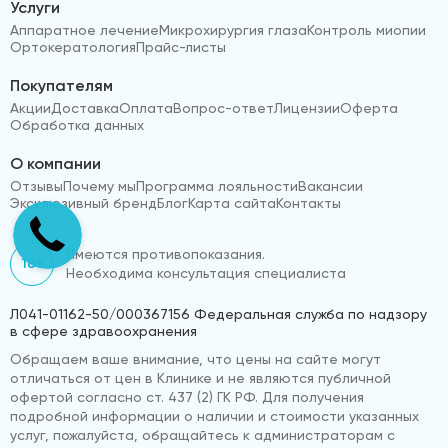
Услуги
Аппаратное лечение
Микрохирургия глаза
Контроль миопии
Ортокератология
Прайс-листы
Покупателям
Акции
Доставка
Оплата
Вопрос-ответ
Лицензии
Оферта
Обработка данных
О компании
Отзывы
Почему мы
Программа лояльности
Вакансии
Эксклюзивный бренд
Блог
Карта сайта
Контакты
Имеются противопоказания.
18+
Необходима консультация специалиста
Л041-01162-50/000367156 Федеральная служба по надзору
в сфере здравоохранения
Обращаем ваше внимание, что цены на сайте могут
отличаться от цен в Клинике и не являются публичной
офертой согласно ст. 437 (2) ГК РФ. Для получения
подробной информации о наличии и стоимости указанных
услуг, пожалуйста, обращайтесь к администраторам с