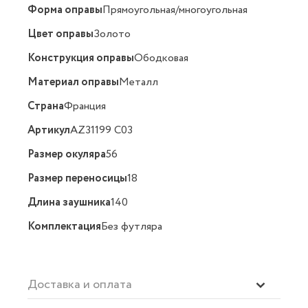
Форма оправы
Прямоугольная/многоугольная
Цвет оправы
Золото
Конструкция оправы
Ободковая
Материал оправы
Металл
Страна
Франция
Артикул
AZ31199 C03
Размер окуляра
56
Размер переносицы
18
Длина заушника
140
Комплектация
Без футляра
Доставка и оплата