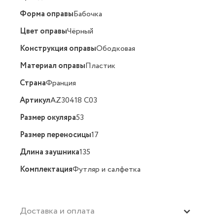
Форма оправы
Бабочка
Цвет оправы
Чёрный
Конструкция оправы
Ободковая
Материал оправы
Пластик
Страна
Франция
Артикул
AZ30418 C03
Размер окуляра
53
Размер переносицы
17
Длина заушника
135
Комплектация
Футляр и салфетка
Доставка и оплата