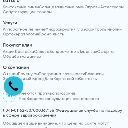
Каталог
Контактные линзы
Солнцезащитные очки
Оправы
Аксессуары
Сопутствующие товары
Услуги
Аппаратное лечение
Микрохирургия глаза
Контроль миопии
Ортокератология
Прайс-листы
Покупателям
Акции
Доставка
Оплата
Вопрос-ответ
Лицензии
Оферта
Обработка данных
О компании
Отзывы
Почему мы
Программа лояльности
Вакансии
Эксклюзивный бренд
Блог
Карта сайта
Контакты
Имеются противопоказания.
18+
Необходима консультация специалиста
Л041-01162-50/000367156 Федеральная служба по надзору
в сфере здравоохранения
Обращаем ваше внимание, что цены на сайте могут