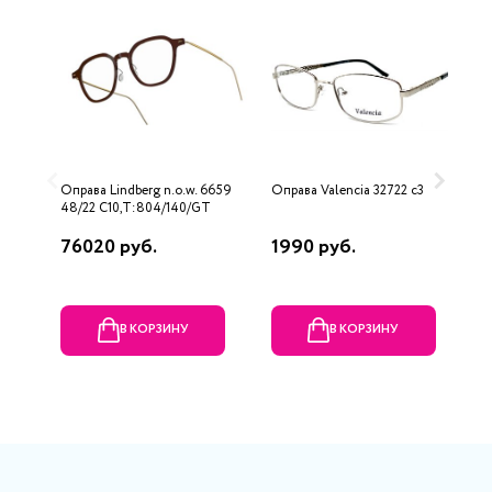
Оправа Lindberg n.o.w. 6659
Оправа Valencia 32722 c3
О
48/22 C10,T:804/140/GT
P
76020 руб.
1990 руб.
1
В КОРЗИНУ
В КОРЗИНУ