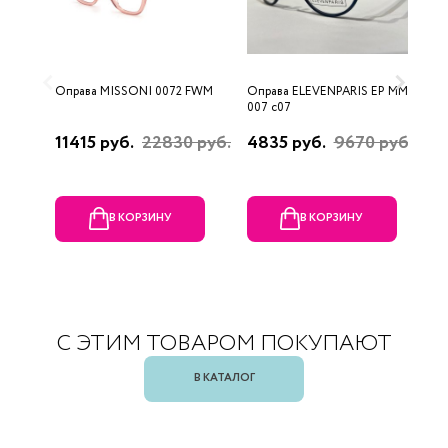
Оправа MISSONI 0072 FWM
Оправа ELEVENPARIS EP MM
О
007 c07
11415 руб.
22830 руб.
4835 руб.
9670 руб.
1
р
В КОРЗИНУ
В КОРЗИНУ
С ЭТИМ ТОВАРОМ ПОКУПАЮТ
В КАТАЛОГ