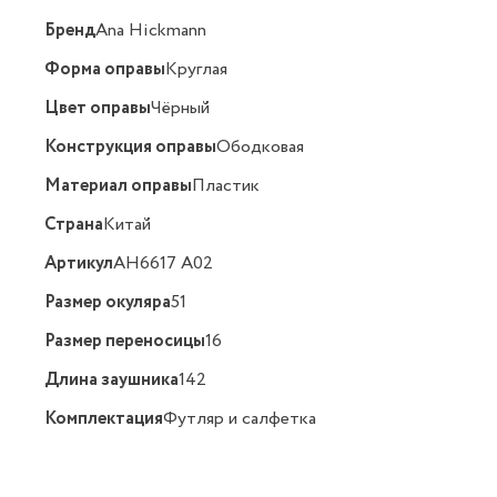
Бренд
Ana Hickmann
Форма оправы
Круглая
Цвет оправы
Чёрный
Конструкция оправы
Ободковая
Материал оправы
Пластик
Страна
Китай
Артикул
AH6617 A02
Размер окуляра
51
Размер переносицы
16
Длина заушника
142
Комплектация
Футляр и салфетка