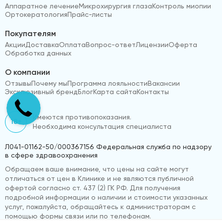
Аппаратное лечение
Микрохирургия глаза
Контроль миопии
Ортокератология
Прайс-листы
Покупателям
Акции
Доставка
Оплата
Вопрос-ответ
Лицензии
Оферта
Обработка данных
О компании
Отзывы
Почему мы
Программа лояльности
Вакансии
Эксклюзивный бренд
Блог
Карта сайта
Контакты
Имеются противопоказания.
18+
Необходима консультация специалиста
Л041-01162-50/000367156 Федеральная служба по надзору
в сфере здравоохранения
Обращаем ваше внимание, что цены на сайте могут
отличаться от цен в Клинике и не являются публичной
офертой согласно ст. 437 (2) ГК РФ. Для получения
подробной информации о наличии и стоимости указанных
услуг, пожалуйста, обращайтесь к администраторам с
помощью формы связи или по телефонам.