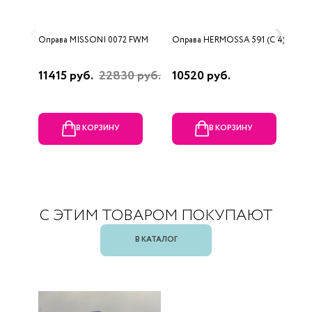
Оправа MISSONI 0072 FWM
Оправа HERMOSSA 591 (C 4)
О
0
11415 руб.
22830 руб.
10520 руб.
4
В КОРЗИНУ
В КОРЗИНУ
С ЭТИМ ТОВАРОМ ПОКУПАЮТ
В КАТАЛОГ