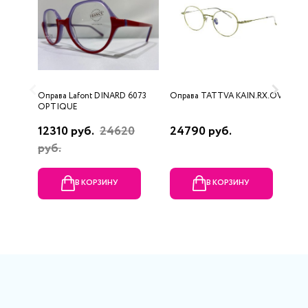
Оправа Lafont DINARD 6073
Оправа TATTVA KAIN.RX.OV
О
OPTIQUE
12310 руб.
24620
24790 руб.
8
руб.
В КОРЗИНУ
В КОРЗИНУ