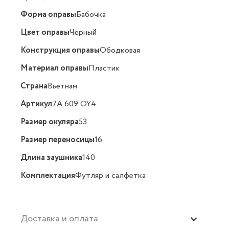
Форма оправы
Бабочка
Цвет оправы
Чёрный
Конструкция оправы
Ободковая
Материал оправы
Пластик
Страна
Вьетнам
Артикул
7A 609 OY4
Размер окуляра
53
Размер переносицы
16
Длина заушника
140
Комплектация
Футляр и салфетка
Доставка и оплата