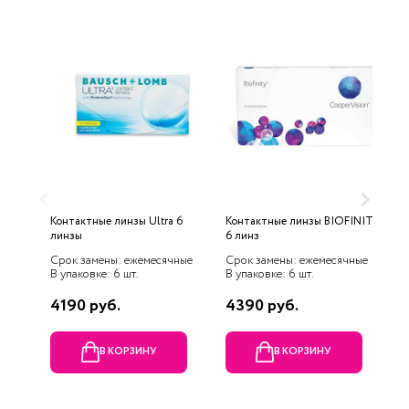
Контактные линзы Ultra 6
Контактные линзы BIOFINITY
К
линзы
6 линз
E
Срок замены: ежемесячные
Срок замены: ежемесячные
С
В упаковке: 6 шт.
В упаковке: 6 шт.
В
4190 руб.
4390 руб.
2
В КОРЗИНУ
В КОРЗИНУ