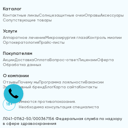
Каталог
Контактные линзы
Солнцезащитные очки
Оправы
Аксессуары
Сопутствующие товары
Услуги
Аппаратное лечение
Микрохирургия глаза
Контроль миопии
Ортокератология
Прайс-листы
Покупателям
Акции
Доставка
Оплата
Вопрос-ответ
Лицензии
Оферта
Обработка данных
О компании
Отзывы
Почему мы
Программа лояльности
Вакансии
Эксклюзивный бренд
Блог
Карта сайта
Контакты
Имеются противопоказания.
18+
Необходима консультация специалиста
Л041-01162-50/000367156 Федеральная служба по надзору
в сфере здравоохранения