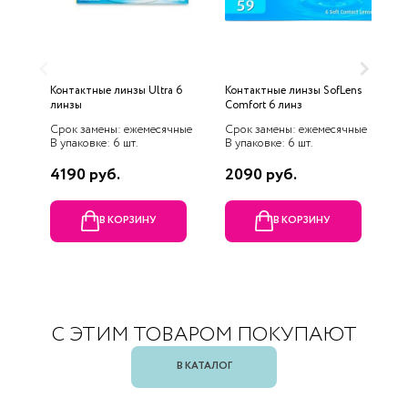
Контактные линзы Ultra 6
Контактные линзы SofLens
К
линзы
Comfort 6 линз
H
Срок замены: ежемесячные
Срок замены: ежемесячные
С
В упаковке: 6 шт.
В упаковке: 6 шт.
В
4190 руб.
2090 руб.
3
В КОРЗИНУ
В КОРЗИНУ
С ЭТИМ ТОВАРОМ ПОКУПАЮТ
В КАТАЛОГ