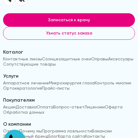
Записаться к врачу
Узнать статус заказа
Каталог
Контактные линзы
Солнцезащитные очки
Оправы
Аксессуары
Сопутствующие товары
Услуги
Аппаратное лечение
Микрохирургия глаза
Контроль миопии
Ортокератология
Прайс-листы
Покупателям
Акции
Доставка
Оплата
Вопрос-ответ
Лицензии
Оферта
Обработка данных
О компании
Отзывы
Почему мы
Программа лояльности
Вакансии
Эксклюзивный бренд
Блог
Карта сайта
Контакты