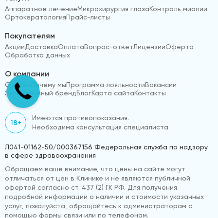
Аппаратное лечение
Микрохирургия глаза
Контроль миопии
Ортокератология
Прайс-листы
Покупателям
Акции
Доставка
Оплата
Вопрос-ответ
Лицензии
Оферта
Обработка данных
О компании
Отзывы
Почему мы
Программа лояльности
Вакансии
Эксклюзивный бренд
Блог
Карта сайта
Контакты
Имеются противопоказания.
18+
Необходима консультация специалиста
Л041-01162-50/000367156 Федеральная служба по надзору
в сфере здравоохранения
Обращаем ваше внимание, что цены на сайте могут
отличаться от цен в Клинике и не являются публичной
офертой согласно ст. 437 (2) ГК РФ. Для получения
подробной информации о наличии и стоимости указанных
услуг, пожалуйста, обращайтесь к администраторам с
помощью формы связи или по телефонам.