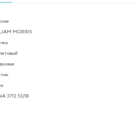
ские
LIAM MORRIS
очка
летовый
дковая
стик
ея
A 3712 53/18