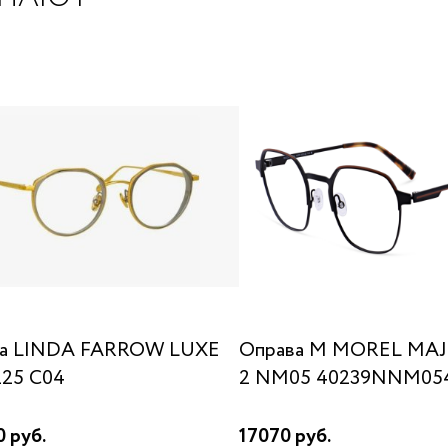
ва LINDA FARROW LUXE
Оправа M MOREL MA
225 C04
2 NM05 40239NNM05
 руб.
17070 руб.