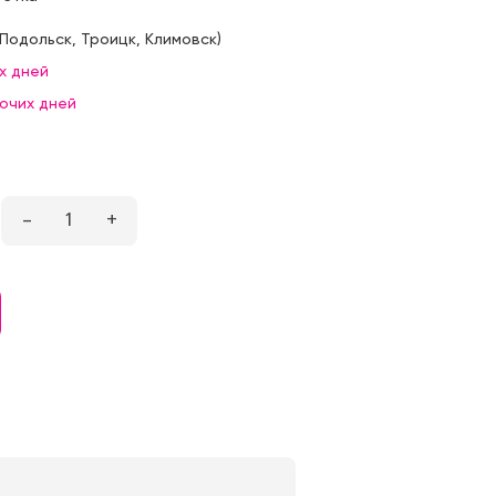
Подольск
,
Троицк
,
Климовск
)
х дней
бочих дней
–
1
+