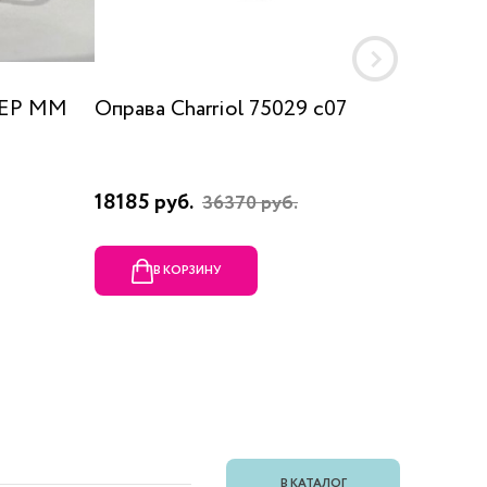
 EP MM
Оправа Charriol 75029 c07
Оправа
18185 руб.
23080 
36370 руб.
В КОРЗИНУ
В
В КАТАЛОГ