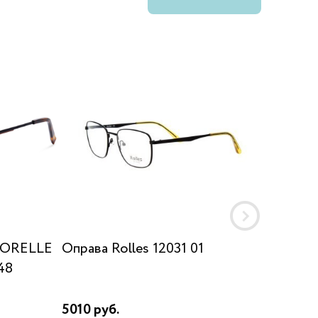
JORELLE
Оправа Rolles 12031 01
Оправа
48
2)
5010 руб.
8870 р