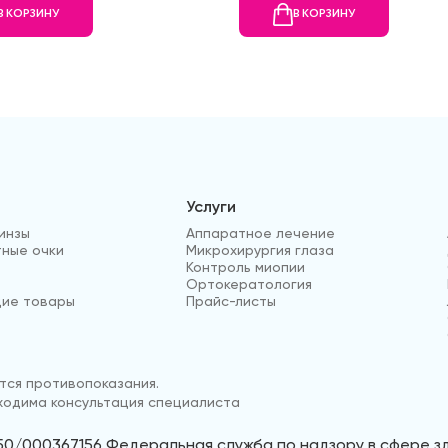
В КОРЗИНУ
В КОРЗИНУ
Услуги
инзы
Аппаратное лечение
ные очки
Микрохирургия глаза
Контроль миопии
Ортокератология
ие товары
Прайс-листы
ся противопоказания.
одима консультация специалиста
50/000367156 Федеральная служба по надзору в сфере 