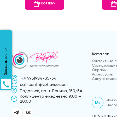
В КОРЗИНУ
Заказать звонок
Каталог
Контактные л
Солнцезащит
Оправы
Аксессуары
+7(495)984-35-34
Сопутствующ
call-centr@vizhuvse.com
Подольск, пр-т Ленина, 150/54
Kолл-центр ежедневно 9:00 –
Имеют
20:00
18+
Необх
Л041-01162-