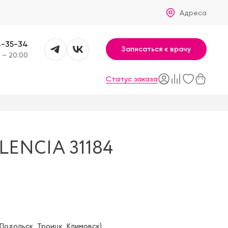
Адреса
4-35-34
Записаться к врачу
 – 20:00
Статус заказа
ENCIA 31184
Подольск
,
Троицк
,
Климовск
)