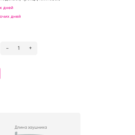
х дней
бочих дней
–
1
+
Длина заушника