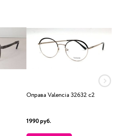
Оправа Valencia 32632 c2
Оправа
RAR10
1990 руб.
7110 ру