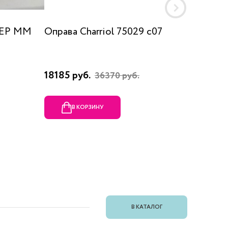
 EP MM
Оправа Charriol 75029 c07
Оправа
18185 руб.
23080 
36370 руб.
В КОРЗИНУ
В
В КАТАЛОГ