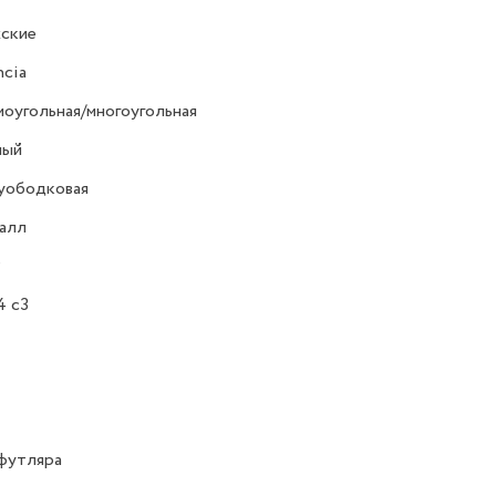
ские
ncia
оугольная/многоугольная
ный
уободковая
алл
Р
4 c3
футляра