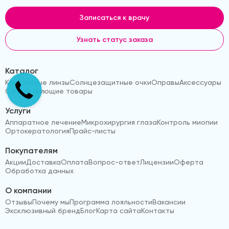
Записаться к врачу
Узнать статус заказа
Каталог
Контактные линзы
Солнцезащитные очки
Оправы
Аксессуары
Сопутствующие товары
Услуги
Аппаратное лечение
Микрохирургия глаза
Контроль миопии
Ортокератология
Прайс-листы
Покупателям
Акции
Доставка
Оплата
Вопрос-ответ
Лицензии
Оферта
Обработка данных
О компании
Отзывы
Почему мы
Программа лояльности
Вакансии
Эксклюзивный бренд
Блог
Карта сайта
Контакты