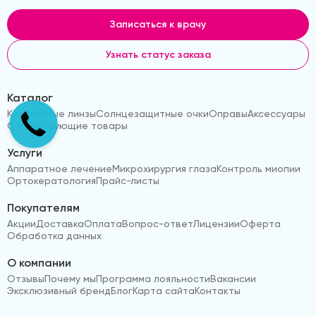
Записаться к врачу
Узнать статус заказа
Каталог
Контактные линзы
Солнцезащитные очки
Оправы
Аксессуары
Сопутствующие товары
Услуги
Аппаратное лечение
Микрохирургия глаза
Контроль миопии
Ортокератология
Прайс-листы
Покупателям
Акции
Доставка
Оплата
Вопрос-ответ
Лицензии
Оферта
Обработка данных
О компании
Отзывы
Почему мы
Программа лояльности
Вакансии
Эксклюзивный бренд
Блог
Карта сайта
Контакты