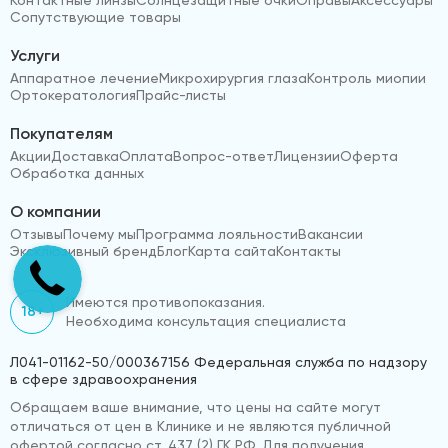
Сопутствующие товары
Услуги
Аппаратное лечение
Микрохирургия глаза
Контроль миопии
Ортокератология
Прайс-листы
Покупателям
Акции
Доставка
Оплата
Вопрос-ответ
Лицензии
Оферта
Обработка данных
О компании
Отзывы
Почему мы
Программа лояльности
Вакансии
Эксклюзивный бренд
Блог
Карта сайта
Контакты
Имеются противопоказания.
18+
Необходима консультация специалиста
Л041-01162-50/000367156 Федеральная служба по надзору
в сфере здравоохранения
Обращаем ваше внимание, что цены на сайте могут
отличаться от цен в Клинике и не являются публичной
офертой согласно ст. 437 (2) ГК РФ. Для получения