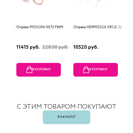
Оправа MISSONI 0072 FWM
Оправа HERMOSSA 591 (C 4)
О
(
11415 руб.
22830 руб.
10520 руб.
1
В КОРЗИНУ
В КОРЗИНУ
С ЭТИМ ТОВАРОМ ПОКУПАЮТ
В КАТАЛОГ