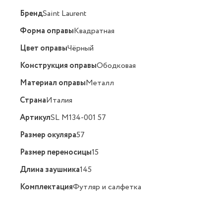
Бренд
Saint Laurent
Форма оправы
Квадратная
Цвет оправы
Чёрный
Конструкция оправы
Ободковая
Материал оправы
Металл
Страна
Италия
Артикул
SL M134-001 57
Размер окуляра
57
Размер переносицы
15
Длина заушника
145
Комплектация
Футляр и салфетка