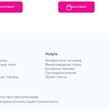
В КОРЗИНУ
В КОРЗИНУ
Услуги
инзы
Аппаратное лечение
ные очки
Микрохирургия глаза
Контроль миопии
Ортокератология
ие товары
Прайс-листы
ся противопоказания.
одима консультация специалиста