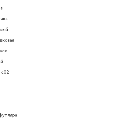
es
очка
овый
дковая
алл
ай
 c02
футляра