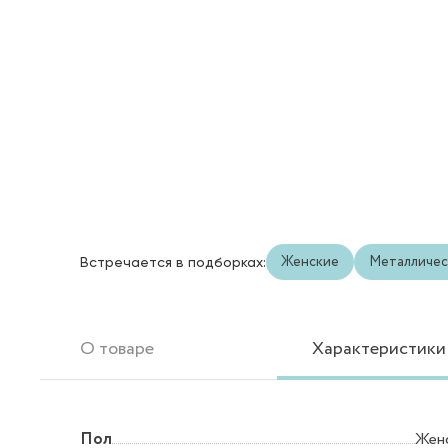
Женские
Металличес
Встречается в подборках:
О товаре
Характеристики
Пол
Жен