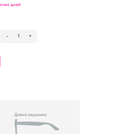
бочих дней
–
1
+
Длина заушника