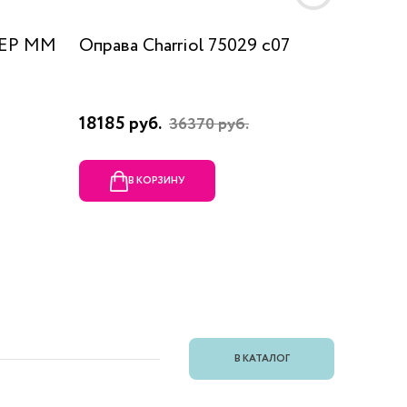
 EP MM
Оправа Charriol 75029 c07
Оправа
18185 руб.
23080 
36370 руб.
В КОРЗИНУ
В
В КАТАЛОГ