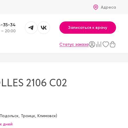
Адреса
4-35-34
Записаться к врачу
 – 20:00
Статус заказа
LES 2106 C02
Подольск
,
Троицк
,
Климовск
)
х дней