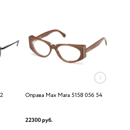
c2
Оправа Max Mara 5158 056 54
Оправ
09A
22300 руб.
16480 