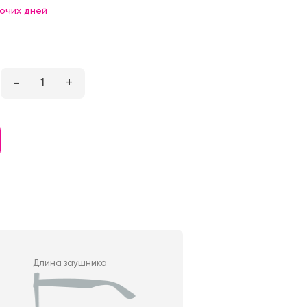
бочих дней
–
1
+
Длина заушника