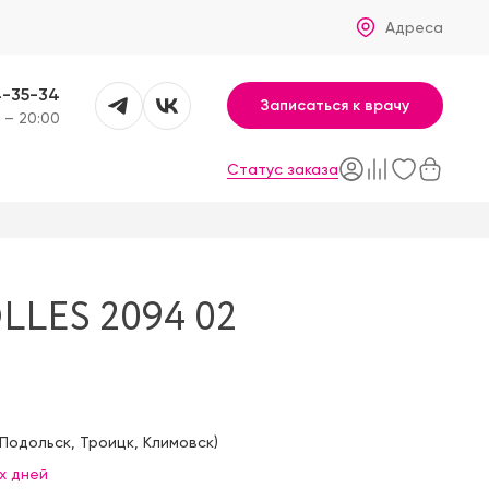
Адреса
4-35-34
Записаться к врачу
 – 20:00
Статус заказа
LES 2094 02
Подольск
,
Троицк
,
Климовск
)
х дней