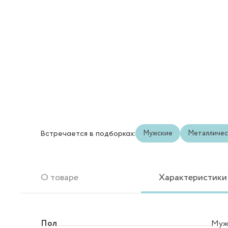
Мужские
Металличес
Встречается в подборках:
О товаре
Характеристики
Пол
Муж