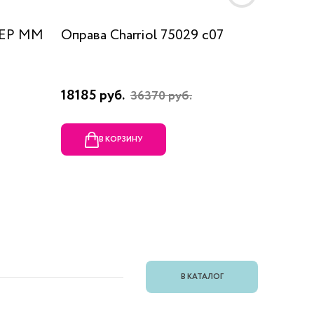
 EP MM
Оправа Charriol 75029 c07
Оправа
18185 руб.
23080 
36370 руб.
В КОРЗИНУ
В
В КАТАЛОГ