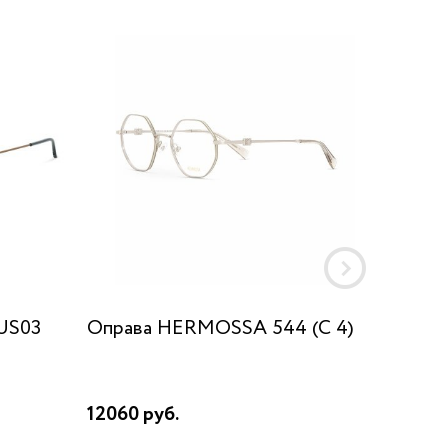
US03
Оправа HERMOSSA 544 (C 4)
Оправа 
56/17
12060 руб.
21410 р