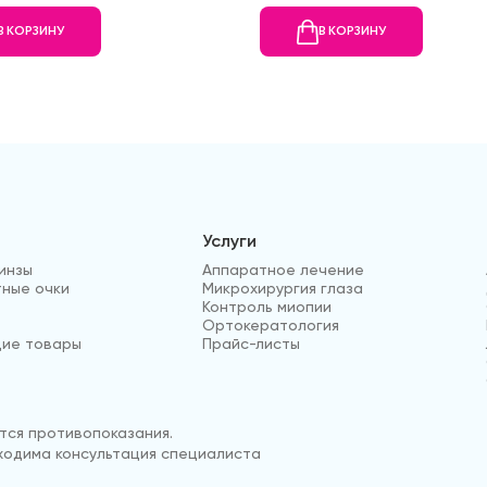
В КОРЗИНУ
В КОРЗИНУ
Услуги
инзы
Аппаратное лечение
ные очки
Микрохирургия глаза
Контроль миопии
Ортокератология
ие товары
Прайс-листы
ся противопоказания.
одима консультация специалиста