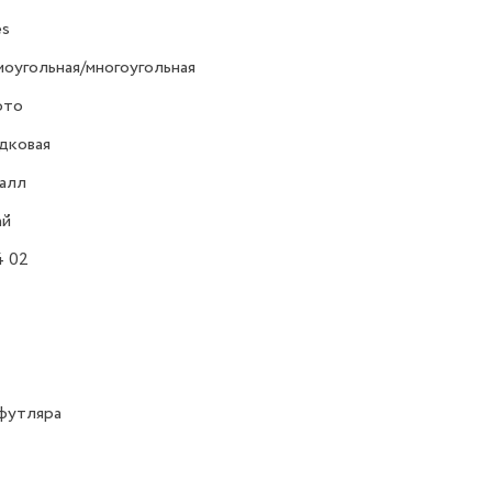
es
оугольная/многоугольная
ото
дковая
алл
ай
4 02
футляра