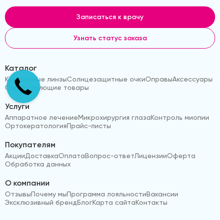
Записаться к врачу
Узнать статус заказа
Каталог
Контактные линзы
Солнцезащитные очки
Оправы
Аксессуары
Сопутствующие товары
Услуги
Аппаратное лечение
Микрохирургия глаза
Контроль миопии
Ортокератология
Прайс-листы
Покупателям
Акции
Доставка
Оплата
Вопрос-ответ
Лицензии
Оферта
Обработка данных
О компании
Отзывы
Почему мы
Программа лояльности
Вакансии
Эксклюзивный бренд
Блог
Карта сайта
Контакты