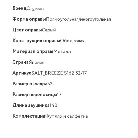
Бренд
Orgreen
Форма оправы
Прямоугольная/многоугольная
Цвет оправы
Серый
Конструкция оправы
Ободковая
Материал оправы
Металл
Страна
Япония
Артикул
SALT_BREEZE S162 52/17
Размер окуляра
52
Размер переносицы
17
Длина заушника
140
Комплектация
Футляр и салфетка