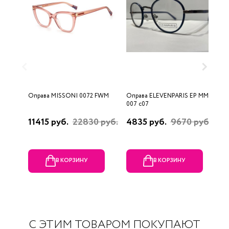
Оправа MISSONI 0072 FWM
Оправа ELEVENPARIS EP MM
О
007 c07
11415 руб.
22830 руб.
4835 руб.
9670 руб.
1
р
В КОРЗИНУ
В КОРЗИНУ
С ЭТИМ ТОВАРОМ ПОКУПАЮТ