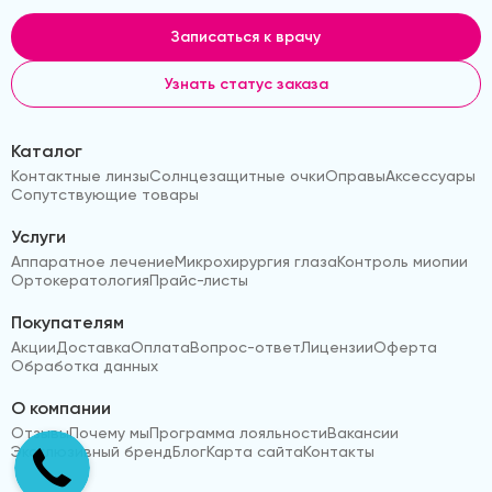
Записаться к врачу
Узнать статус заказа
Каталог
Контактные линзы
Солнцезащитные очки
Оправы
Аксессуары
Сопутствующие товары
Услуги
Аппаратное лечение
Микрохирургия глаза
Контроль миопии
Ортокератология
Прайс-листы
Покупателям
Акции
Доставка
Оплата
Вопрос-ответ
Лицензии
Оферта
Обработка данных
О компании
Отзывы
Почему мы
Программа лояльности
Вакансии
Эксклюзивный бренд
Блог
Карта сайта
Контакты