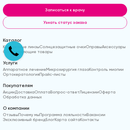
Записаться к врачу
Узнать статус заказа
Каталог
Контактные линзы
Солнцезащитные очки
Оправы
Аксессуары
Сопутствующие товары
Услуги
Аппаратное лечение
Микрохирургия глаза
Контроль миопии
Ортокератология
Прайс-листы
Покупателям
Акции
Доставка
Оплата
Вопрос-ответ
Лицензии
Оферта
Обработка данных
О компании
Отзывы
Почему мы
Программа лояльности
Вакансии
Эксклюзивный бренд
Блог
Карта сайта
Контакты