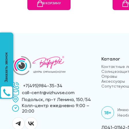
В КОРЗИНУ
Заказать звонок
Каталог
Контактные л
Солнцезащит
Оправы
Аксессуары
+7(495)984-35-34
Сопутствующ
call-centr@vizhuvse.com
Подольск, пр-т Ленина, 150/54
Kолл-центр ежедневно 9:00 –
Имеют
20:00
18+
Необх
Л041-01162-