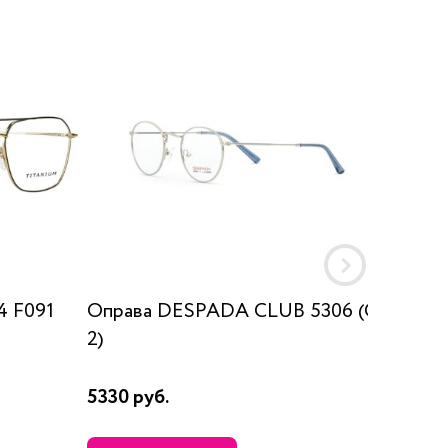
4 F091
Оправа DESPADA CLUB 5306 (C
Оправа
2)
42490 
5330 руб.
870 руб