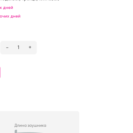
х дней
бочих дней
–
1
+
Длина заушника