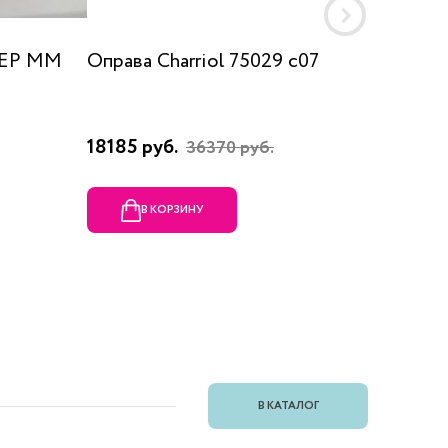
 EP MM
Оправа Charriol 75029 c07
Оправа
18185 руб.
23080 
36370 руб.
В КОРЗИНУ
В
В КАТАЛОГ