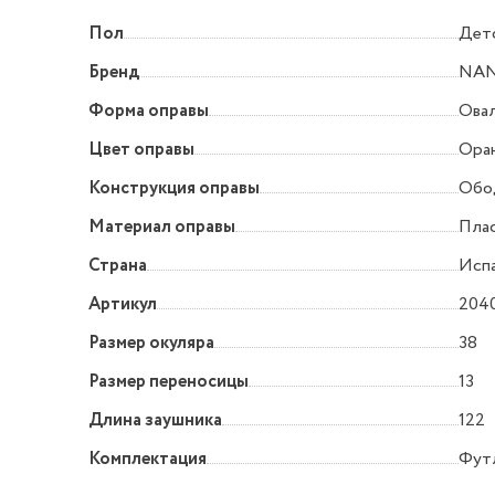
Пол
Дет
Бренд
NA
Форма оправы
Овал
Цвет оправы
Ора
Конструкция оправы
Обо
Материал оправы
Пла
Страна
Исп
Артикул
204
Размер окуляра
38
Размер переносицы
13
Длина заушника
122
Комплектация
Футл