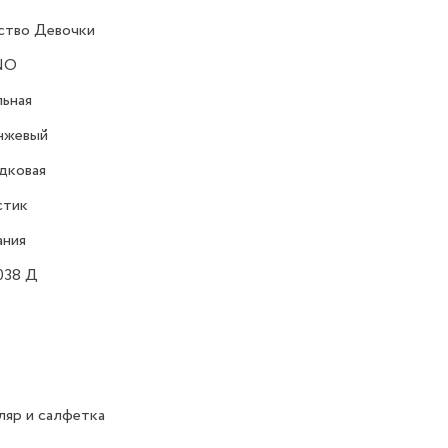
ство Девочки
NO
ьная
нжевый
дковая
стик
ания
038 Д
яр и салфетка