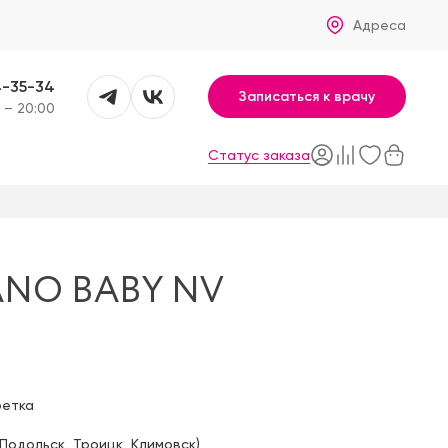
Адреса
4-35-34
Записаться к врачу
 – 20:00
Статус заказа
NO BABY NV
фетка
Подольск
,
Троицк
,
Климовск
)