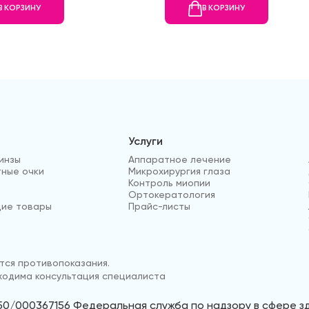
В КОРЗИНУ
В КОРЗИНУ
Услуги
инзы
Аппаратное лечение
ные очки
Микрохирургия глаза
Контроль миопии
Ортокератология
ие товары
Прайс-листы
ся противопоказания.
одима консультация специалиста
50/000367156 Федеральная служба по надзору в сфере 