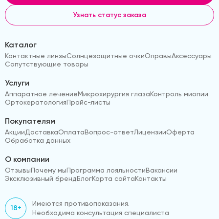
Узнать статус заказа
Каталог
Контактные линзы
Солнцезащитные очки
Оправы
Аксессуары
Сопутствующие товары
Услуги
Аппаратное лечение
Микрохирургия глаза
Контроль миопии
Ортокератология
Прайс-листы
Покупателям
Акции
Доставка
Оплата
Вопрос-ответ
Лицензии
Оферта
Обработка данных
О компании
Отзывы
Почему мы
Программа лояльности
Вакансии
Эксклюзивный бренд
Блог
Карта сайта
Контакты
Имеются противопоказания.
18+
Необходима консультация специалиста