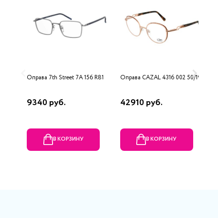
Оправа 7th Street 7A 156 R81
Оправа CAZAL 4316 002 50/19
О
9340 руб.
42910 руб.
2
В КОРЗИНУ
В КОРЗИНУ