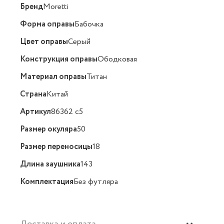
Бренд
Moretti
Форма оправы
Бабочка
Цвет оправы
Серый
Конструкция оправы
Ободковая
Материал оправы
Титан
Страна
Китай
Артикул
86362 c5
Размер окуляра
50
Размер переносицы
18
Длина заушника
143
Комплектация
Без футляра
Доставка и оплата