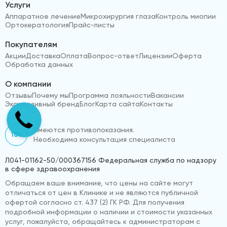
Услуги
Аппаратное лечение
Микрохирургия глаза
Контроль миопии
Ортокератология
Прайс-листы
Покупателям
Акции
Доставка
Оплата
Вопрос-ответ
Лицензии
Оферта
Обработка данных
О компании
Отзывы
Почему мы
Программа лояльности
Вакансии
Эксклюзивный бренд
Блог
Карта сайта
Контакты
Имеются противопоказания.
18+
Необходима консультация специалиста
Л041-01162-50/000367156 Федеральная служба по надзору
в сфере здравоохранения
Обращаем ваше внимание, что цены на сайте могут
отличаться от цен в Клинике и не являются публичной
офертой согласно ст. 437 (2) ГК РФ. Для получения
подробной информации о наличии и стоимости указанных
услуг, пожалуйста, обращайтесь к администраторам с