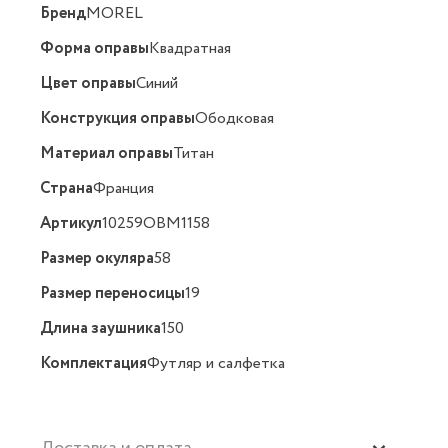
Бренд
MOREL
Форма оправы
Квадратная
Цвет оправы
Синий
Конструкция оправы
Ободковая
Материал оправы
Титан
Страна
Франция
Артикул
10259OBM1158
Размер окуляра
58
Размер переносицы
19
Длина заушника
150
Комплектация
Футляр и салфетка
Доставка и оплата