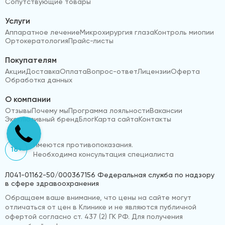
Сопутствующие товары
Услуги
Аппаратное лечение
Микрохирургия глаза
Контроль миопии
Ортокератология
Прайс-листы
Покупателям
Акции
Доставка
Оплата
Вопрос-ответ
Лицензии
Оферта
Обработка данных
О компании
Отзывы
Почему мы
Программа лояльности
Вакансии
Эксклюзивный бренд
Блог
Карта сайта
Контакты
Имеются противопоказания.
18+
Необходима консультация специалиста
Л041-01162-50/000367156 Федеральная служба по надзору
в сфере здравоохранения
Обращаем ваше внимание, что цены на сайте могут
отличаться от цен в Клинике и не являются публичной
офертой согласно ст. 437 (2) ГК РФ. Для получения