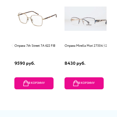
Оправа 7th Street 7A 622 FIB
Оправа Mirella Mori 27504 02
О
S
5
9590 руб.
8430 руб.
3
В КОРЗИНУ
В КОРЗИНУ