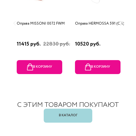
Оправа MISSONI 0072 FWM
Оправа HERMOSSA 591 (C 4)
О
0
11415 руб.
22830 руб.
10520 руб.
4
В КОРЗИНУ
В КОРЗИНУ
С ЭТИМ ТОВАРОМ ПОКУПАЮТ
В КАТАЛОГ