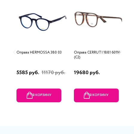
Оправа HERMOSSA 380 03
Оправа CERRUTI 1881 60116
О
(C2)
S
5
5585 руб.
11170 руб.
19680 руб.
4
В КОРЗИНУ
В КОРЗИНУ