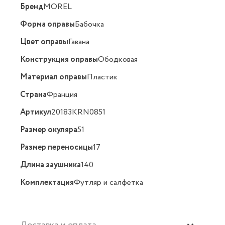
Бренд
MOREL
Форма оправы
Бабочка
Цвет оправы
Гавана
Конструкция оправы
Ободковая
Материал оправы
Пластик
Страна
Франция
Артикул
20183KRN0851
Размер окуляра
51
Размер переносицы
17
Длина заушника
140
Комплектация
Футляр и салфетка
Доставка и оплата