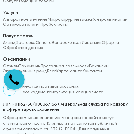
Сопутствующие товары
Услуги
Аппаратное лечение
Микрохирургия глаза
Контроль миопии
Ортокератология
Прайс-листы
Покупателям
Акции
Доставка
Оплата
Вопрос-ответ
Лицензии
Оферта
Обработка данных
О компании
Отзывы
Почему мы
Программа лояльности
Вакансии
Эксклюзивный бренд
Блог
Карта сайта
Контакты
Имеются противопоказания.
18+
Необходима консультация специалиста
Л041-01162-50/000367156 Федеральная служба по надзору
в сфере здравоохранения
Обращаем ваше внимание, что цены на сайте могут
отличаться от цен в Клинике и не являются публичной
офертой согласно ст. 437 (2) ГК РФ. Для получения