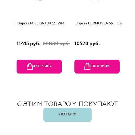
Оправа MISSONI 0072 FWM
Оправа HERMOSSA 591 (C 4)
О
0
11415 руб.
22830 руб.
10520 руб.
4
В КОРЗИНУ
В КОРЗИНУ
С ЭТИМ ТОВАРОМ ПОКУПАЮТ
В КАТАЛОГ