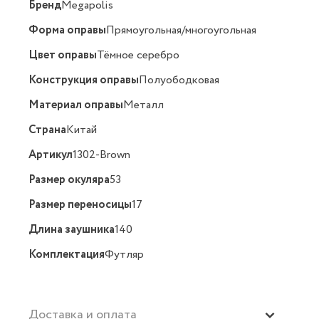
Бренд
Megapolis
Форма оправы
Прямоугольная/многоугольная
Цвет оправы
Тёмное серебро
Конструкция оправы
Полуободковая
Материал оправы
Металл
Страна
Китай
Артикул
1302-Brown
Размер окуляра
53
Размер переносицы
17
Длина заушника
140
Комплектация
Футляр
Доставка и оплата