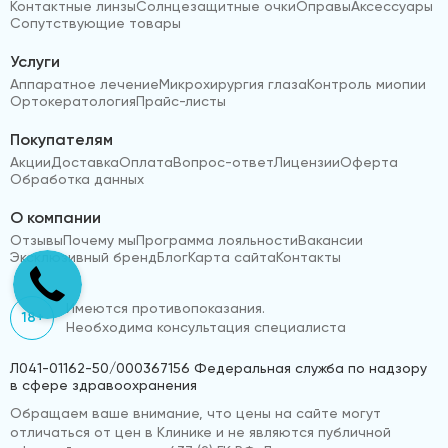
Контактные линзы
Солнцезащитные очки
Оправы
Аксессуары
Сопутствующие товары
Услуги
Аппаратное лечение
Микрохирургия глаза
Контроль миопии
Ортокератология
Прайс-листы
Покупателям
Акции
Доставка
Оплата
Вопрос-ответ
Лицензии
Оферта
Обработка данных
О компании
Отзывы
Почему мы
Программа лояльности
Вакансии
Эксклюзивный бренд
Блог
Карта сайта
Контакты
Имеются противопоказания.
18+
Необходима консультация специалиста
Л041-01162-50/000367156 Федеральная служба по надзору
в сфере здравоохранения
Обращаем ваше внимание, что цены на сайте могут
отличаться от цен в Клинике и не являются публичной