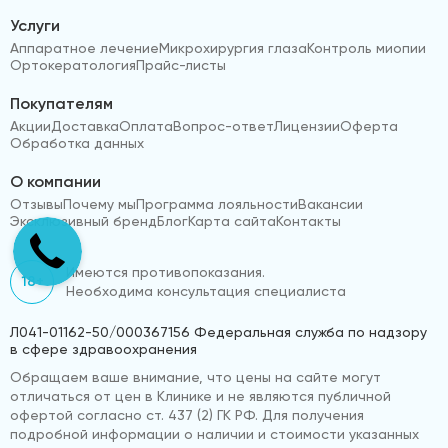
Услуги
Аппаратное лечение
Микрохирургия глаза
Контроль миопии
Ортокератология
Прайс-листы
Покупателям
Акции
Доставка
Оплата
Вопрос-ответ
Лицензии
Оферта
Обработка данных
О компании
Отзывы
Почему мы
Программа лояльности
Вакансии
Эксклюзивный бренд
Блог
Карта сайта
Контакты
Имеются противопоказания.
18+
Необходима консультация специалиста
Л041-01162-50/000367156 Федеральная служба по надзору
в сфере здравоохранения
Обращаем ваше внимание, что цены на сайте могут
отличаться от цен в Клинике и не являются публичной
офертой согласно ст. 437 (2) ГК РФ. Для получения
подробной информации о наличии и стоимости указанных