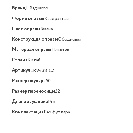
Бренд
L Riguardo
Форма оправы
Квадратная
Цвет оправы
Гавана
Конструкция оправы
Ободковая
Материал оправы
Пластик
Страна
Китай
Артикул
LR94381C2
Размер окуляра
50
Размер переносицы
22
Длина заушника
145
Комплектация
Без футляра