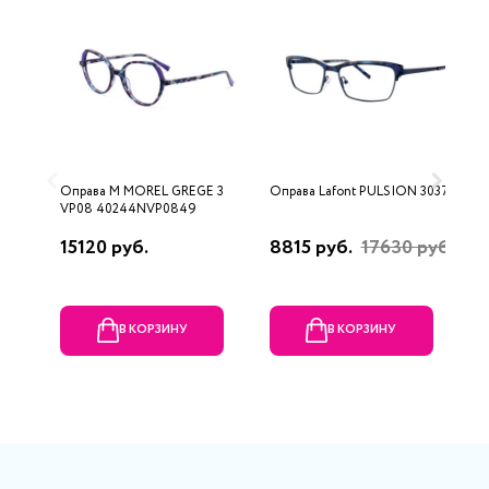
Оправа M MOREL GREGE 3
Оправа Lafont PULSION 3037
О
VP08 40244NVP0849
15120 руб.
8815 руб.
17630 руб.
5
В КОРЗИНУ
В КОРЗИНУ