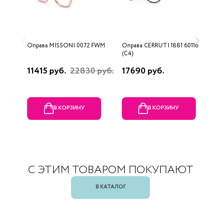
Оправа MISSONI 0072 FWM
Оправа CERRUTI 1881 60116
О
(C4)
(
11415 руб.
22830 руб.
17690 руб.
1
В КОРЗИНУ
В КОРЗИНУ
С ЭТИМ ТОВАРОМ ПОКУПАЮТ
В КАТАЛОГ